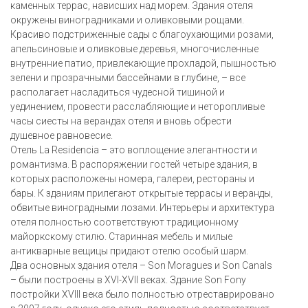
каменных террас, нависших над морем. Здания отеля
окружены виноградниками и оливковыми рощами.
Красиво подстриженные сады с благоухающими розами,
апельсиновые и оливковые деревья, многочисленные
внутренние патио, привлекающие прохладой, пышностью
зелени и прозрачными бассейнами в глубине, – все
располагает насладиться чудесной тишиной и
уединением, провести расслабляющие и неторопливые
часы сиесты на верандах отеля и вновь обрести
душевное равновесие.
Отель La Residencia – это воплощение элегантности и
романтизма. В распоряжении гостей четыре здания, в
которых расположены номера, галереи, рестораны и
бары. К зданиям прилегают открытые террасы и веранды,
обвитые виноградными лозами. Интерьеры и архитектура
отеля полностью соответствуют традиционному
майоркскому стилю. Старинная мебель и милые
антикварные вещицы придают отелю особый шарм.
Два основных здания отеля – Son Moragues и Son Canals
– были построены в XVI-XVII веках. Здание Son Fony
постройки XVIII века было полностью отреставрировано