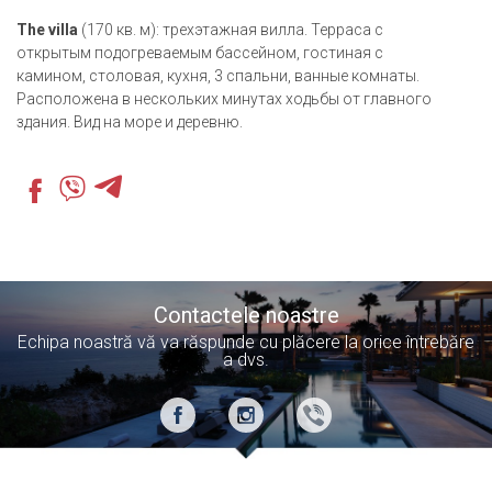
The villa
(170 кв. м): трехэтажная вилла. Терраса с
открытым подогреваемым бассейном, гостиная с
камином, столовая, кухня, 3 спальни, ванные комнаты.
Расположена в нескольких минутах ходьбы от главного
здания. Вид на море и деревню.
Contactele noastre
Echipa noastră vă va răspunde cu plăcere la orice întrebăre
a dvs.