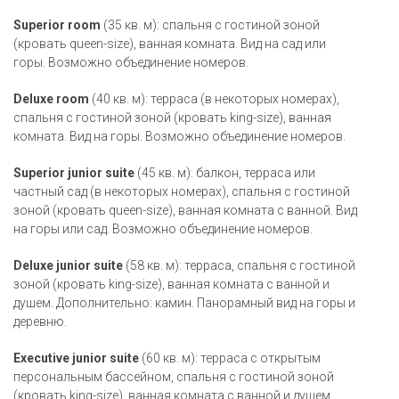
Superior room
(35 кв. м): спальня с гостиной зоной
(кровать queen-size), ванная комната. Вид на сад или
горы. Возможно объединение номеров.
Deluxe room
(40 кв. м): терраса (в некоторых номерах),
спальня с гостиной зоной (кровать king-size), ванная
комната. Вид на горы. Возможно объединение номеров.
Superior junior suite
(45 кв. м): балкон, терраса или
частный сад (в некоторых номерах), спальня с гостиной
зоной (кровать queen-size), ванная комната с ванной. Вид
на горы или сад. Возможно объединение номеров.
Deluxe junior suite
(58 кв. м): терраса, спальня с гостиной
зоной (кровать king-size), ванная комната с ванной и
душем. Дополнительно: камин. Панорамный вид на горы и
деревню.
Executive junior suite
(60 кв. м): терраса с открытым
персональным бассейном, спальня с гостиной зоной
(кровать king-size), ванная комната с ванной и душем.