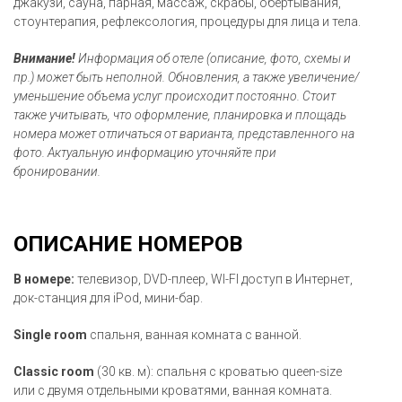
джакузи, сауна, парная, массаж, скрабы, обертывания,
стоунтерапия, рефлексология, процедуры для лица и тела.
Внимание!
Информация об отеле (описание, фото, схемы и
пр.) может быть неполной. Обновления, а также увеличение/
уменьшение объема услуг происходит постоянно. Стоит
также учитывать, что оформление, планировка и площадь
номера может отличаться от варианта, представленного на
фото. Актуальную информацию уточняйте при
бронировании.
ОПИСАНИЕ НОМЕРОВ
В номере:
телевизор, DVD-плеер, WI-FI доступ в Интернет,
док-станция для iPod, мини-бар.
Single room
спальня, ванная комната с ванной.
Classic room
(30 кв. м): спальня с кроватью queen-size
или с двумя отдельными кроватями, ванная комната.