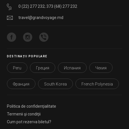
0 (22) 277 232
;
373 (68) 277 232
travel@grandvoyage.md
DESTINAȚII POPULARE
Peru
Греция
Испания
Чехия
Франция
South Korea
French Polynesia
Politica de confidenţialitate
Termenii şi condiţii
Cum pot rezerva biletul?