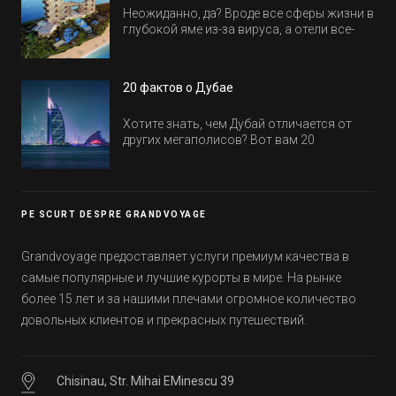
Неожиданно, да? Вроде все сферы жизни в
глубокой яме из-за вируса, а отели все-
равно открываются и строятся. Давайте
посмотрим, где мы сможем отдохнуть уже
в этом году! Напоминаем, что новые отели
20 фактов о Дубае
обычно на первые заезды дают промо-
цены.
Хотите знать, чем Дубай отличается от
других мегаполисов? Вот вам 20
интересных фактов о крупнейшем городе
Эмиратов. Проверьте, сколько фактов вы
уже знали, а что услышали впервые.
PE SCURT DESPRE GRANDVOYAGE
Grandvoyage предоставляет услуги премиум качества в
самые популярные и лучшие курорты в мире. На рынке
более 15 лет и за нашими плечами огромное количество
довольных клиентов и прекрасных путешествий.
Chisinau, Str. Mihai EMinescu 39