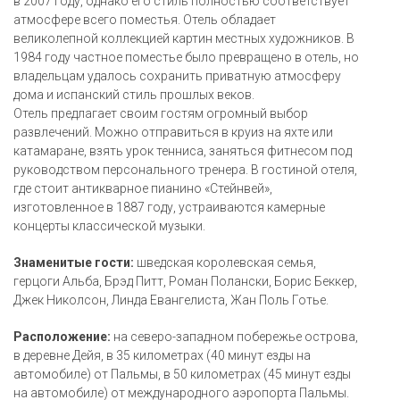
в 2007 году, однако его стиль полностью соответствует
атмосфере всего поместья. Отель обладает
великолепной коллекцией картин местных художников. В
1984 году частное поместье было превращено в отель, но
владельцам удалось сохранить приватную атмосферу
дома и испанский стиль прошлых веков.
Отель предлагает своим гостям огромный выбор
развлечений. Можно отправиться в круиз на яхте или
катамаране, взять урок тенниса, заняться фитнесом под
руководством персонального тренера. В гостиной отеля,
где стоит антикварное пианино «Стейнвей»,
изготовленное в 1887 году, устраиваются камерные
концерты классической музыки.
Знаменитые гости:
шведская королевская семья,
герцоги Альба, Брэд Питт, Роман Полански, Борис Беккер,
Джек Николсон, Линда Евангелиста, Жан Поль Готье.
Расположение:
на северо-западном побережье острова,
в деревне Дейя, в 35 километрах (40 минут езды на
автомобиле) от Пальмы, в 50 километрах (45 минут езды
на автомобиле) от международного аэропорта Пальмы.