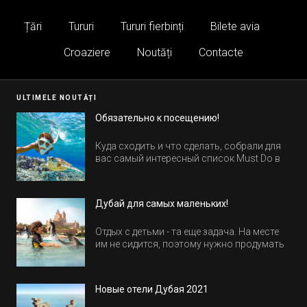
Țări
Tururi
Tururi fierbinți
Bilete avia
Croaziere
Noutăți
Contacte
ULTIMELE NOUTĂȚI
Обязательно к посещению!
Куда сходить и что сделать, собрали для
вас самый интересный список Must Do в
Египте.
Дубай для самых маленьких!
Отдых с детьми - та еще задача. На месте
им не сидится, поэтому нужно продумать
активность на весь день. Рассказываем,
куда пойти в Дубае всей семьей, чтобы
всем было интересно и весело.
Новые отели Дубая 2021