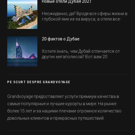
Новые отели Дубая 2021
Неожиданно, да? Вроде все сферы жизни в
глубокой яме из-за вируса, а отели все-
равно открываются и строятся. Давайте
посмотрим, где мы сможем отдохнуть уже
в этом году! Напоминаем, что новые отели
20 фактов о Дубае
обычно на первые заезды дают промо-
цены.
Хотите знать, чем Дубай отличается от
других мегаполисов? Вот вам 20
интересных фактов о крупнейшем городе
Эмиратов. Проверьте, сколько фактов вы
уже знали, а что услышали впервые.
PE SCURT DESPRE GRANDVOYAGE
Grandvoyage предоставляет услуги премиум качества в
самые популярные и лучшие курорты в мире. На рынке
более 15 лет и за нашими плечами огромное количество
довольных клиентов и прекрасных путешествий.