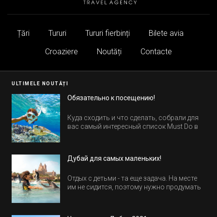
Țări
Tururi
Tururi fierbinți
Bilete avia
Croaziere
Noutăți
Contacte
ULTIMELE NOUTĂȚI
Обязательно к посещению!
Куда сходить и что сделать, собрали для
вас самый интересный список Must Do в
Египте.
Дубай для самых маленьких!
Отдых с детьми - та еще задача. На месте
им не сидится, поэтому нужно продумать
активность на весь день. Рассказываем,
куда пойти в Дубае всей семьей, чтобы
всем было интересно и весело.