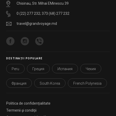
Chisinau, Str. Mihai EMinescu 39
0 (22) 277 232
;
373 (68) 277 232
travel@grandvoyage.md
DESTINAȚII POPULARE
Peru
Греция
Испания
Чехия
Франция
South Korea
French Polynesia
Politica de confidenţialitate
Termenii şi condiţii