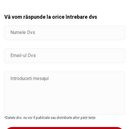
Vă vom răspunde la orice întrebare dvs
*Datele dvs. nu vor fi publicate sau distribuite altor părți terțe