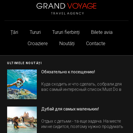
Țări
Tururi
Tururi fierbinți
Bilete avia
Croaziere
Noutăți
Contacte
ULTIMELE NOUTĂȚI
Обязательно к посещению!
Куда сходить и что сделать, собрали для
вас самый интересный список Must Do в
Египте.
Дубай для самых маленьких!
Отдых с детьми - та еще задача. На месте
им не сидится, поэтому нужно продумать
активность на весь день. Рассказываем,