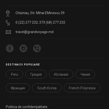
Chisinau, Str. Mihai EMinescu 39
0 (22) 277 232
;
373 (68) 277 232
travel@grandvoyage.md
DESTINAȚII POPULARE
Peru
Греция
Испания
Чехия
Франция
South Korea
French Polynesia
Politica de confidenţialitate