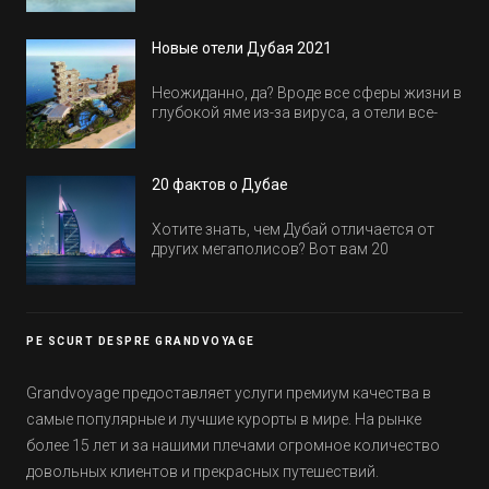
куда пойти в Дубае всей семьей, чтобы
всем было интересно и весело.
Новые отели Дубая 2021
Неожиданно, да? Вроде все сферы жизни в
глубокой яме из-за вируса, а отели все-
равно открываются и строятся. Давайте
посмотрим, где мы сможем отдохнуть уже
в этом году! Напоминаем, что новые отели
20 фактов о Дубае
обычно на первые заезды дают промо-
цены.
Хотите знать, чем Дубай отличается от
других мегаполисов? Вот вам 20
интересных фактов о крупнейшем городе
Эмиратов. Проверьте, сколько фактов вы
уже знали, а что услышали впервые.
PE SCURT DESPRE GRANDVOYAGE
Grandvoyage предоставляет услуги премиум качества в
самые популярные и лучшие курорты в мире. На рынке
более 15 лет и за нашими плечами огромное количество
довольных клиентов и прекрасных путешествий.