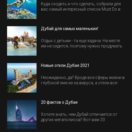
Куда сходить и что сделать, собрали для
вас самый интересный список Must Do в
Египте.
Дубай для самых маленьких!
Отдых с детьми - та еще задача. На месте
им не сидится, поэтому нужно продумать
активность на весь день. Рассказываем,
куда пойти в Дубае всей семьей, чтобы
всем было интересно и весело.
Новые отели Дубая 2021
Неожиданно, да? Вроде все сферы жизни в
глубокой яме из-за вируса, а отели все-
равно открываются и строятся. Давайте
посмотрим, где мы сможем отдохнуть уже
в этом году! Напоминаем, что новые отели
20 фактов о Дубае
обычно на первые заезды дают промо-
цены.
Хотите знать, чем Дубай отличается от
других мегаполисов? Вот вам 20
интересных фактов о крупнейшем городе
Эмиратов. Проверьте, сколько фактов вы