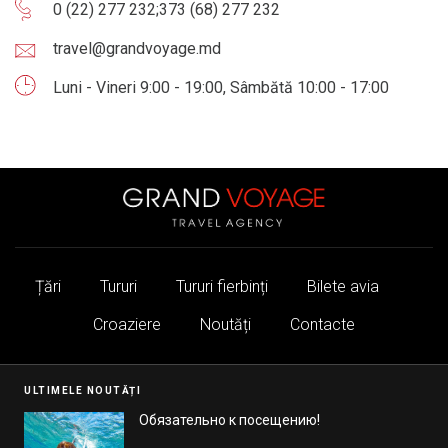
0 (22) 277 232
;
373 (68) 277 232
travel@grandvoyage.md
Luni - Vineri 9:00 - 19:00, Sâmbătă 10:00 - 17:00
Țări
Tururi
Tururi fierbinți
Bilete avia
Croaziere
Noutăți
Contacte
ULTIMELE NOUTĂȚI
Обязательно к посещению!