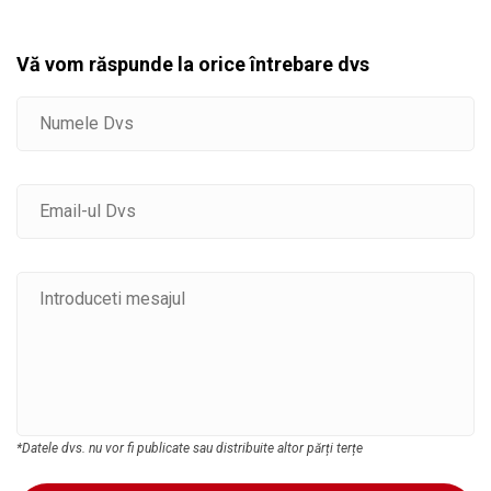
Vă vom răspunde la orice întrebare dvs
*Datele dvs. nu vor fi publicate sau distribuite altor părți terțe