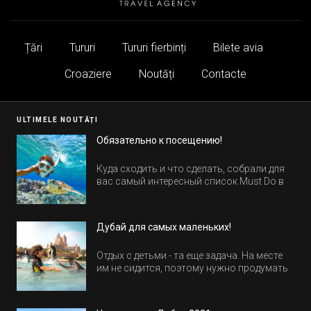
Țări
Tururi
Tururi fierbinți
Bilete avia
Croaziere
Noutăți
Contacte
ULTIMELE NOUTĂȚI
Обязательно к посещению!
Куда сходить и что сделать, собрали для
вас самый интересный список Must Do в
Египте.
Дубай для самых маленьких!
Отдых с детьми - та еще задача. На месте
им не сидится, поэтому нужно продумать
активность на весь день. Рассказываем,
куда пойти в Дубае всей семьей, чтобы
всем было интересно и весело.