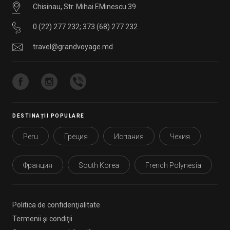
Chisinau, Str. Mihai EMinescu 39
0 (22) 277 232
;
373 (68) 277 232
travel@grandvoyage.md
DESTINAȚII POPULARE
Peru
Греция
Испания
Чехия
Франция
South Korea
French Polynesia
Politica de confidenţialitate
Termenii şi condiţii