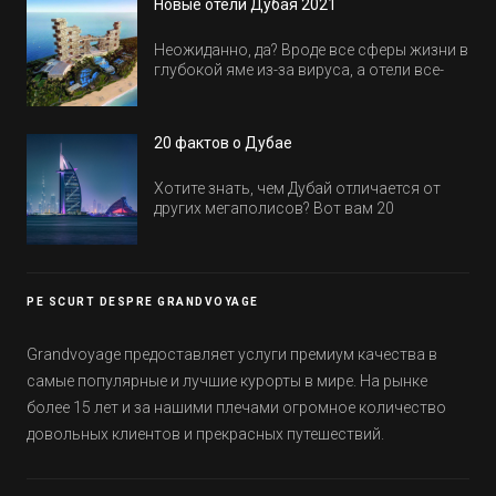
Новые отели Дубая 2021
Неожиданно, да? Вроде все сферы жизни в
глубокой яме из-за вируса, а отели все-
равно открываются и строятся. Давайте
посмотрим, где мы сможем отдохнуть уже
в этом году! Напоминаем, что новые отели
20 фактов о Дубае
обычно на первые заезды дают промо-
цены.
Хотите знать, чем Дубай отличается от
других мегаполисов? Вот вам 20
интересных фактов о крупнейшем городе
Эмиратов. Проверьте, сколько фактов вы
уже знали, а что услышали впервые.
PE SCURT DESPRE GRANDVOYAGE
Grandvoyage предоставляет услуги премиум качества в
самые популярные и лучшие курорты в мире. На рынке
более 15 лет и за нашими плечами огромное количество
довольных клиентов и прекрасных путешествий.