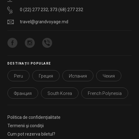
0 (22) 277 232
;
373 (68) 277 232
travel@grandvoyage.md
DESTINAȚII POPULARE
Peru
Греция
Испания
Чехия
Франция
South Korea
French Polynesia
Politica de confidenţialitate
Termenii şi condiţii
Cum pot rezerva biletul?