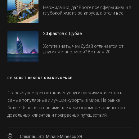
Неожиданно, да? Вроде все сферы жизни в
глубокой яме из-за вируса, а отели все-
равно открываются и строятся. Давайте
посмотрим, где мы сможем отдохнуть уже
в этом году! Напоминаем, что новые отели
20 фактов о Дубае
обычно на первые заезды дают промо-
цены.
Хотите знать, чем Дубай отличается от
других мегаполисов? Вот вам 20
интересных фактов о крупнейшем городе
Эмиратов. Проверьте, сколько фактов вы
уже знали, а что услышали впервые.
PE SCURT DESPRE GRANDVOYAGE
Grandvoyage предоставляет услуги премиум качества в
самые популярные и лучшие курорты в мире. На рынке
более 15 лет и за нашими плечами огромное количество
довольных клиентов и прекрасных путешествий.
Chisinau, Str. Mihai EMinescu 39