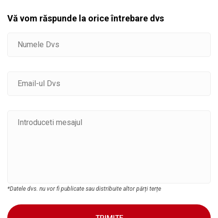
Vă vom răspunde la orice întrebare dvs
*Datele dvs. nu vor fi publicate sau distribuite altor părți terțe