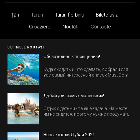
Țări
Tururi
Tururi fierbinți
Bilete avia
Croaziere
Noutăți
Contacte
ULTIMELE NOUTĂȚI
Обязательно к посещению!
Куда сходить и что сделать, собрали для
вас самый интересный список Must Do в
Египте.
Дубай для самых маленьких!
Отдых с детьми - та еще задача. На месте
им не сидится, поэтому нужно продумать
активность на весь день. Рассказываем,
куда пойти в Дубае всей семьей, чтобы
всем было интересно и весело.
Новые отели Дубая 2021