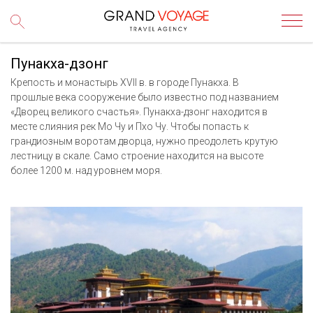
Пунакха-дзонг
Крепость и монастырь XVII в. в городе Пунакха. В
прошлые века сооружение было известно под названием
«Дворец великого счастья». Пунакха-дзонг находится в
месте слияния рек Мо Чу и Пхо Чу. Чтобы попасть к
грандиозным воротам дворца, нужно преодолеть крутую
лестницу в скале. Само строение находится на высоте
более 1200 м. над уровнем моря.