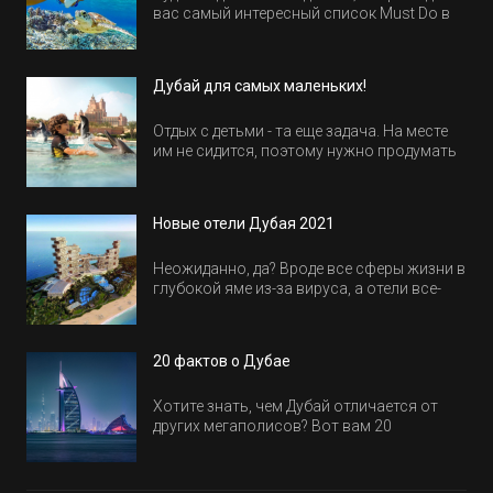
вас самый интересный список Must Do в
Египте.
Дубай для самых маленьких!
Отдых с детьми - та еще задача. На месте
им не сидится, поэтому нужно продумать
активность на весь день. Рассказываем,
куда пойти в Дубае всей семьей, чтобы
всем было интересно и весело.
Новые отели Дубая 2021
Неожиданно, да? Вроде все сферы жизни в
глубокой яме из-за вируса, а отели все-
равно открываются и строятся. Давайте
посмотрим, где мы сможем отдохнуть уже
в этом году! Напоминаем, что новые отели
20 фактов о Дубае
обычно на первые заезды дают промо-
цены.
Хотите знать, чем Дубай отличается от
других мегаполисов? Вот вам 20
интересных фактов о крупнейшем городе
Эмиратов. Проверьте, сколько фактов вы
уже знали, а что услышали впервые.