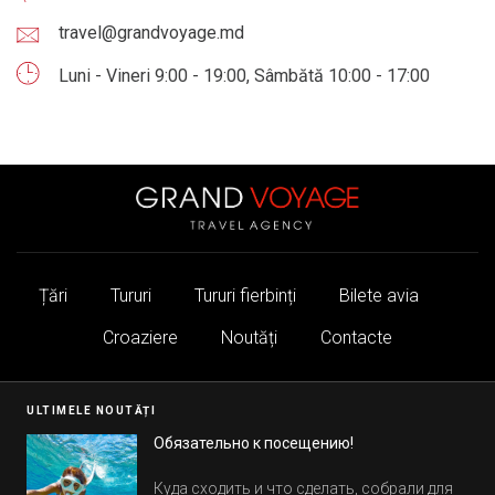
travel@grandvoyage.md
Luni - Vineri 9:00 - 19:00, Sâmbătă 10:00 - 17:00
Țări
Tururi
Tururi fierbinți
Bilete avia
Croaziere
Noutăți
Contacte
ULTIMELE NOUTĂȚI
Обязательно к посещению!
Куда сходить и что сделать, собрали для