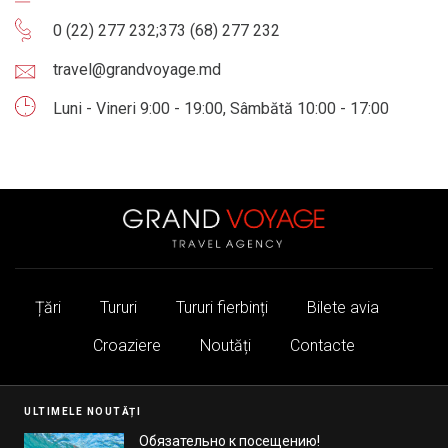
0 (22) 277 232
;
373 (68) 277 232
travel@grandvoyage.md
Luni - Vineri 9:00 - 19:00, Sâmbătă 10:00 - 17:00
Țări
Tururi
Tururi fierbinți
Bilete avia
Croaziere
Noutăți
Contacte
ULTIMELE NOUTĂȚI
Обязательно к посещению!