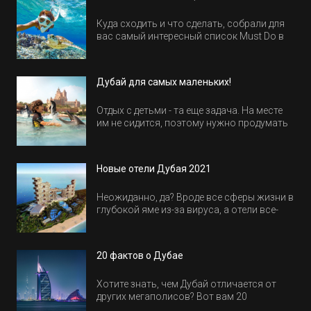
Куда сходить и что сделать, собрали для
вас самый интересный список Must Do в
Египте.
Дубай для самых маленьких!
Отдых с детьми - та еще задача. На месте
им не сидится, поэтому нужно продумать
активность на весь день. Рассказываем,
куда пойти в Дубае всей семьей, чтобы
всем было интересно и весело.
Новые отели Дубая 2021
Неожиданно, да? Вроде все сферы жизни в
глубокой яме из-за вируса, а отели все-
равно открываются и строятся. Давайте
посмотрим, где мы сможем отдохнуть уже
в этом году! Напоминаем, что новые отели
20 фактов о Дубае
обычно на первые заезды дают промо-
цены.
Хотите знать, чем Дубай отличается от
других мегаполисов? Вот вам 20
интересных фактов о крупнейшем городе