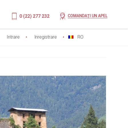
0 (22) 277 232
COMANDAȚI UN APEL
Intrare
înregistrare
RO