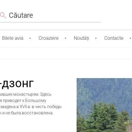
Сăutare
Bilete avia
Croaziere
Noutăți
Contacte
-дзонг
жившее монастырем. Здесь
ая приводит к Большому
ведена в XVII в. в честь победы
к и не была восстановлена.