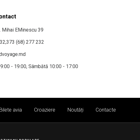
contact
r. Mihai EMinescu 39
232
;
373 (68) 277 232
ndvoyage.md
i 9:00 - 19:00, Sâmbătă 10:00 - 17:00
Bilete avia
Croaziere
Noutăți
Contacte