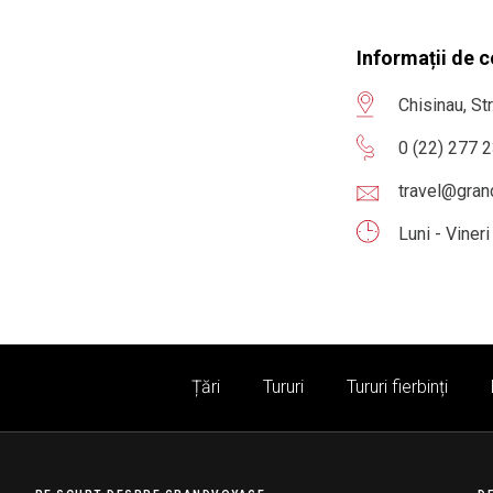
Informații de 
Chisinau, St
0 (22) 277 
travel@gra
Luni - Viner
Țări
Tururi
Tururi fierbinți