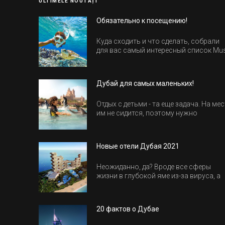
ULTIMELE NOUTĂȚI
Обязательно к посещению!
Куда сходить и что сделать, собрали
для вас самый интересный список Mu
Do в Египте.
Дубай для самых маленьких!
Отдых с детьми - та еще задача. На мес
им не сидится, поэтому нужно
продумать активность на весь день.
Рассказываем, куда пойти в Дубае вс
семьей, чтобы всем было интересно и
Новые отели Дубая 2021
весело.
Неожиданно, да? Вроде все сферы
жизни в глубокой яме из-за вируса, а
отели все-равно открываются и
строятся. Давайте посмотрим, где мы
сможем отдохнуть уже в этом году!
20 фактов о Дубае
Напоминаем, что новые отели обычн
на первые заезды дают промо-цены.