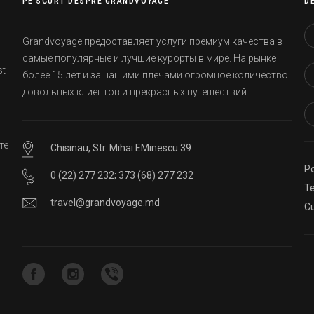
PE SCURT DESPRE GRANDVOYAGE
D
Grandvoyage предоставляет услуги премиум качества в
самые популярные и лучшие курорты в мире. На рынке
st
более 15 лет и за нашими плечами огромное количество
довольных клиентов и прекрасных путешествий.
те
Chisinau, Str. Mihai EMinescu 39
Po
0 (22) 277 232
;
373 (68) 277 232
ей
Te
travel@grandvoyage.md
Cu
о