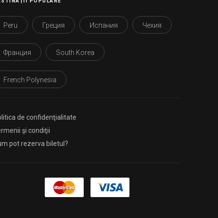
ESTINAȚII POPULARE
Peru
Греция
Испания
Чехия
Франция
South Korea
French Polynesia
litica de confidenţialitate
rmenii şi condiţii
m pot rezerva biletul?