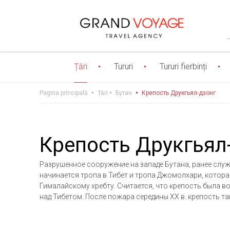
Țări
Tururi
Tururi fierbinți
Pagina principală
Țări
Бутан
Крепость Друкгьял-дзонг
Крепость Друкгьял
Разрушенное сооружение на западе Бутана, ранее слу
начинается тропа в Тибет и тропа Джомолхари, котор
Гималайскому хребту. Считается, что крепость была воз
над Тибетом. После пожара середины XX в. крепость та