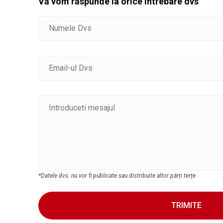
Vă vom răspunde la orice întrebare dvs
*Datele dvs. nu vor fi publicate sau distribuite altor părți terțe
TRIMITE