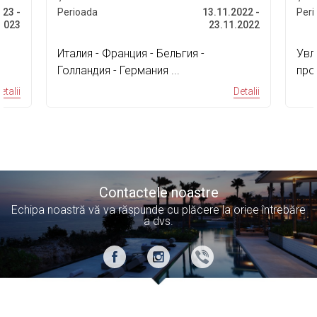
023 -
Perioada
13.11.2022 -
Peri
.2023
23.11.2022
Италия - Франция - Бельгия -
Увл
Голландия - Германия ...
про
дос
etalii
Detalii
Contactele noastre
Echipa noastră vă va răspunde cu plăcere la orice întrebăre
a dvs.