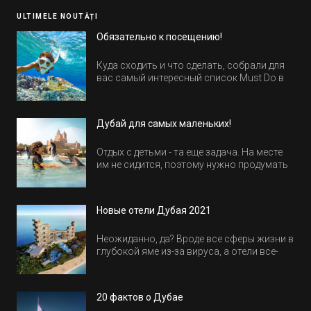
ULTIMELE NOUTĂȚI
Обязательно к посещению!
Куда сходить и что сделать, собрали для
вас самый интересный список Must Do в
Египте.
Дубай для самых маленьких!
Отдых с детьми - та еще задача. На месте
им не сидится, поэтому нужно продумать
активность на весь день. Рассказываем,
куда пойти в Дубае всей семьей, чтобы
всем было интересно и весело.
Новые отели Дубая 2021
Неожиданно, да? Вроде все сферы жизни в
глубокой яме из-за вируса, а отели все-
равно открываются и строятся. Давайте
посмотрим, где мы сможем отдохнуть уже
в этом году! Напоминаем, что новые отели
20 фактов о Дубае
обычно на первые заезды дают промо-