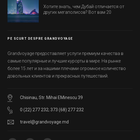
цены.
Хотите знать, чем Дубай отличается от
других мегаполисов? Вот вам 20
интересных фактов о крупнейшем городе
Эмиратов. Проверьте, сколько фактов вы
уже знали, а что услышали впервые.
PE SCURT DESPRE GRANDVOYAGE
Grandvoyage предоставляет услуги премиум качества в
самые популярные и лучшие курорты в мире. На рынке
более 15 лет и за нашими плечами огромное количество
довольных клиентов и прекрасных путешествий.
Chisinau, Str. Mihai EMinescu 39
0 (22) 277 232
;
373 (68) 277 232
travel@grandvoyage.md