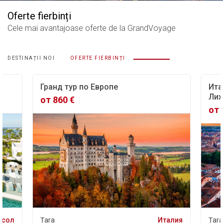
Oferte fierbinți
Cele mai avantajoase oferte
de la GrandVoyage
DESTINAȚII NOI
OFERTE FIERBINȚI
Гранд тур по Европе
Ита
Лих
от 860 €
от 
асол
Țara
Италия
Țara