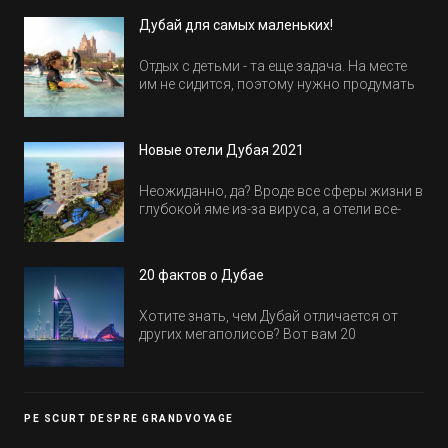
Дубай для самых маленьких!
Отдых с детьми - та еще задача. На месте
им не сидится, поэтому нужно продумать
активность на весь день. Рассказываем,
куда пойти в Дубае всей семьей, чтобы
всем было интересно и весело.
Новые отели Дубая 2021
Неожиданно, да? Вроде все сферы жизни в
глубокой яме из-за вируса, а отели все-
равно открываются и строятся. Давайте
посмотрим, где мы сможем отдохнуть уже
в этом году! Напоминаем, что новые отели
20 фактов о Дубае
обычно на первые заезды дают промо-
цены.
Хотите знать, чем Дубай отличается от
других мегаполисов? Вот вам 20
интересных фактов о крупнейшем городе
Эмиратов. Проверьте, сколько фактов вы
уже знали, а что услышали впервые.
PE SCURT DESPRE GRANDVOYAGE