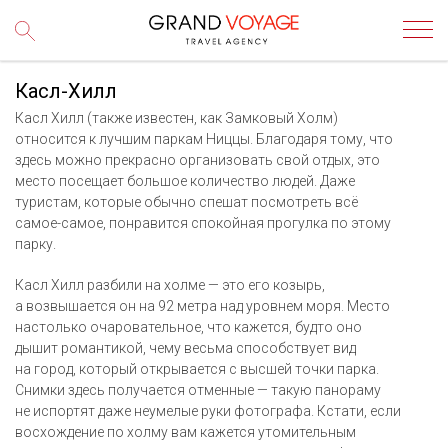
Касл-Хилл
Касл Хилл (также известен, как Замковый Холм)
относится к лучшим паркам Ниццы. Благодаря тому, что
здесь можно прекрасно организовать свой отдых, это
место посещает большое количество людей. Даже
туристам, которые обычно спешат посмотреть всё
самое-самое, понравится спокойная прогулка по этому
парку.
Касл Хилл разбили на холме — это его козырь,
а возвышается он на 92 метра над уровнем моря. Место
настолько очаровательное, что кажется, будто оно
дышит романтикой, чему весьма способствует вид
на город, который открывается с высшей точки парка.
Снимки здесь получается отменные — такую панораму
не испортят даже неумелые руки фотографа. Кстати, если
восхождение по холму вам кажется утомительным