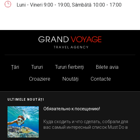
Luni - Vineri 9:00 - 19:00, Sâmbătă 10:00 - 17:00
Țări
Tururi
Tururi fierbinți
Bilete avia
Croaziere
Noutăți
Contacte
ULTIMELE NOUTĂȚI
Обязательно к посещению!
Куда сходить и что сделать, собрали для
вас самый интересный список Must Do в
Египте.