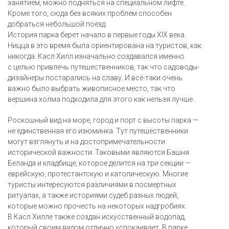
занятием, можно подняться на специальном лифте.
Кроме того, сюда без всяких проблем способен
добраться небольшой поезд.
История парка берет начало в первые годы XIX века.
Ницца в это время была ориентирована на туристов, как
никогда. Касл Хилл изначально создавался именно
с целью привлечь путешественников, так что садоводы-
дизайнеры постарались на славу. И всё-таки очень
важно было выбрать живописное место, так что
вершина холма подходила для этого как нельзя лучше.
Роскошный вид на море, город и порт с высоты парка —
не единственная его изюминка. Тут путешественники
могут взглянуть и на достопримечательности
исторической важности. Таковыми являются Башня
Беланда и кладбище, которое делится на три секции —
еврейскую, протестантскую и католическую. Многие
туристы интересуются различиями в посмертных
ритуалах, а также историями судеб разных людей,
которые можно прочесть на некоторых надгробиях.
В Касл Хилле также создан искусственный водопад,
который своим видом отлично успокаивает. В парке