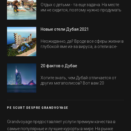
Отдых с детьми - та еще задача. На месте
им не сидится, поэтому нужно продумать
активность на весь день. Рассказываем,
куда пойти в Дубае всей семьей, чтобы
всем было интересно и весело.
Новые отели Дубая 2021
Неожиданно, да? Вроде все сферы жизни в
глубокой яме из-за вируса, а отели все-
равно открываются и строятся. Давайте
посмотрим, где мы сможем отдохнуть уже
в этом году! Напоминаем, что новые отели
20 фактов о Дубае
обычно на первые заезды дают промо-
цены.
Хотите знать, чем Дубай отличается от
других мегаполисов? Вот вам 20
интересных фактов о крупнейшем городе
Эмиратов. Проверьте, сколько фактов вы
уже знали, а что услышали впервые.
PE SCURT DESPRE GRANDVOYAGE
Grandvoyage предоставляет услуги премиум качества в
самые популярные и лучшие курорты в мире. На рынке