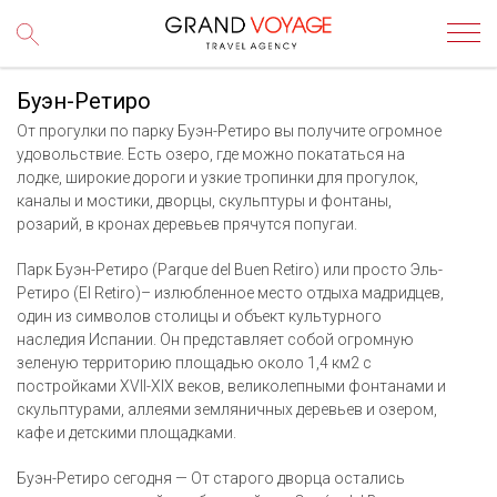
Буэн-Ретиро
От прогулки по парку Буэн-Ретиро вы получите огромное
удовольствие. Есть озеро, где можно покататься на
лодке, широкие дороги и узкие тропинки для прогулок,
каналы и мостики, дворцы, скульптуры и фонтаны,
розарий, в кронах деревьев прячутся попугаи.
Парк Буэн-Ретиро (Parque del Buen Retiro) или просто Эль-
Ретиро (El Retiro)– излюбленное место отдыха мадридцев,
один из символов столицы и объект культурного
наследия Испании. Он представляет собой огромную
зеленую территорию площадью около 1,4 км2 с
постройками XVII-XIX веков, великолепными фонтанами и
скульптурами, аллеями земляничных деревьев и озером,
кафе и детскими площадками.
Буэн-Ретиро сегодня — От старого дворца остались