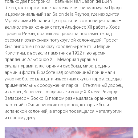
только две постройки – бальный зал Casón del Buen
Retiro, в котором ныне размещается филиал музея Прадо,
и церемониальный зал Salon de la Reynos, где находится
Музей армии Испании. Центральная композиция парка –
великолепная конная статуя Альфонсо XII работы Хосе
Грасеса Риеры, возвышающаяся на постаменте над
озером и охваченная полукруглой колоннадой. Проект
был выполнен по заказу королевы-регентши Марии
Кристины, а возвели памятник в 1922 г. во время
правления Альфонсо XIII. Мемориал украшен
скульптурами-аллегориями свободы, мира, родины,
армии и флота. В работе над композицией принимали
участие более двадцати известных скульпторов. Еще два
примечательных сооружения парка – Стеклянный дворец
и дворец Веласкес, созданные в конце XIX века Рикардо
Веласкесом Боско. В первом размещалась оранжерея
растений с Филиппинских островов, которые были
испанской колонией, а второй посвящался металлургии
и горному делу.