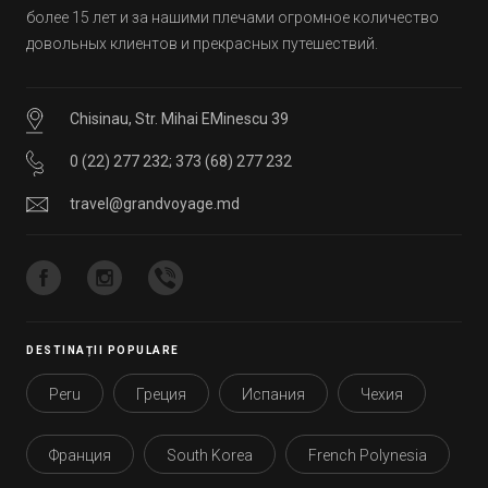
более 15 лет и за нашими плечами огромное количество
довольных клиентов и прекрасных путешествий.
Chisinau, Str. Mihai EMinescu 39
0 (22) 277 232
;
373 (68) 277 232
travel@grandvoyage.md
DESTINAȚII POPULARE
Peru
Греция
Испания
Чехия
Франция
South Korea
French Polynesia