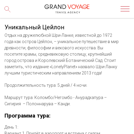
Уникальный Цейлон
Отдых на дружелюбной Шри-Ланке, известной до 1972
года как остров Цейлон, – уникальное путешествие в мир
древности, философии и векового искусства. Вы
посетите храмы, средневековую столицу, крупнейший
город острова и Королевский Ботанический Сад. Стоит
заметить, что издание «LonelyPlanet» назвало Шри-Ланку
лучшим туристическим направлением 2013 года!
Продолжительность тура: 5 дней / 4 ночи.
Маршрут тура: Коломбо/Негомбо - Анурадхапура –
Сигирия – Полоннарува – Канди.
Программа тура:
День 1:
Вариант 1. Прилёт в аэропорт и встреча с гидом