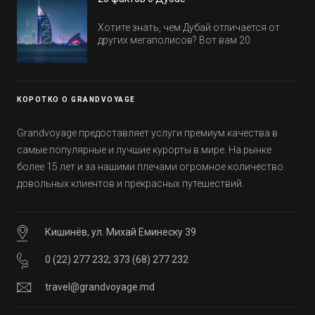
обычно на первые заезды дают промо-
цены.
Хотите знать, чем Дубай отличается от
других мегаполисов? Вот вам 20
интересных фактов о крупнейшем городе
Эмиратов. Проверьте, сколько фактов вы
уже знали, а что услышали впервые.
КОРОТКО О GRANDVOYAGE
Grandvoyage предоставляет услуги премиум качества в
самые популярные и лучшие курорты в мире. На рынке
более 15 лет и за нашими плечами огромное количество
довольных клиентов и прекрасных путешествий.
Кишинёв, ул. Михай Еминеску 39
0 (22) 277 232
;
373 (68) 277 232
travel@grandvoyage.md