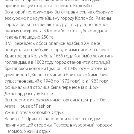
принимающей стороны. Переезд в Коломбо.
Во второй половине дня Вы отправитесь на обзорную
экскурсию по крупнейшему городу Коломбо. Районы
города сильно отличаются друг от друга, но все по-
своему прекрасны. В Коломбо есть глубоководная
гавань площадью 250 га.
​В VIII веке здесь обосновались арабы, в XVI веке
португальцы прибыли в город и изменили его в честь
Христофора Колумба, в 1656 году Коломбо захватили
голландцы, а в 1802 году город становится столицей
британской колонии Цейлон. В 1948 году – столица
доминиона Цейлон (доминион Британской империи,
существовавший с 1948 по 1972 году), а в 1983 году
официальная столица была перенесена в Шри-
Джаяварденепуру-Котте.
Вы посетите и современные торговые центры – Odel,
Arena, House of Fashion.
Ужин в отеле Коломбо. Отдых.
Вариант 2. Прилёт в аэропорт и встреча с гидом
принимающей стороны. Переезд в курортный городок
Негомбо. Ужин и отдых.