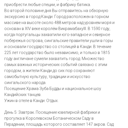
приобрести любые специи, и фабрику батика.
Во второй половине дня Вы отправитесь на обзорную
экскурсию в город Канди. Город расположен в горном
массиве на высоте около 488 метров над уровнем моря и
основан в XIV веке королём ВикрамабахуIII. В 1590 году,
когда португальцы захватили юго-западное и северное
побережья острова, сингальские правители ушли в горы
и основали государство со столицей в Канди. В течение
225 лет государство было независимо, и только в 1815
году англичане сумели захватить город. Множество
самых важных исторических событий связано с этим
городом, а жители Канди до сих пор сохраняют
самобытную культуру, традиции и искусство
сингальского народа.
Посещение Храма Зуба Будды и национальное шоу
Кандийских танцев.
Ужин в отеле в Канди. Отдых.
День 5: Завтрак. Посещение ювелирной фабрики и
прогулка в Королевском Ботаническом Саду в
Перадении, площадь которого составляет 147 акров. Сад