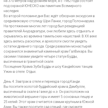
на 370 метров над уровнем моря, а с 1982 года состоит
под охраной ЮНЕСКО как памятник Всемирного
наследия.
Во второй половине дня Вас ждёт обзорная экскурсия в
средневековую столицу Шри-Ланки, город Полоннарува.
На протяжении многих лет город был резиденцией
правителей Анурадхапури, они любили здесь отдыхать и
скрывались во времена тамильских нашествий. В XX веке
здесь велись раскопки, и археологи смогли увидеть
остатки древнего города. Среди развалин монастырей
сохранился знаменитый каменный храм ГалВихара. Вы
своими глазами увидите четыре статуи Будды,
высеченные в гранитной скале.
Посещение Храма Зуба Будды и шоу Кандийских танцев.
Ужин в отеле. Отдых.
День 4: Завтрак в отеле и переезд в город Канди.
Вы посетите золотой буддийский храм в Дамбулле,
высеченный в скале в I веке до н.э. Он расположен на
живописной вершине горы и имеет 5 основных пещер и
25 келий. Этот храм считается самым крупным в Южной
Азии. Вы также посетите сад специй, где сможете