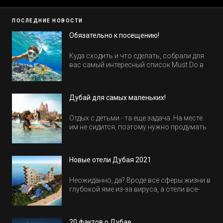
ПОСЛЕДНИЕ НОВОСТИ
Обязательно к посещению!
Куда сходить и что сделать, собрали для
вас самый интересный список Must Do в
Египте.
Дубай для самых маленьких!
Отдых с детьми - та еще задача. На месте
им не сидится, поэтому нужно продумать
активность на весь день. Рассказываем,
куда пойти в Дубае всей семьей, чтобы
всем было интересно и весело.
Новые отели Дубая 2021
Неожиданно, да? Вроде все сферы жизни в
глубокой яме из-за вируса, а отели все-
равно открываются и строятся. Давайте
посмотрим, где мы сможем отдохнуть уже
в этом году! Напоминаем, что новые отели
20 фактов о Дубае