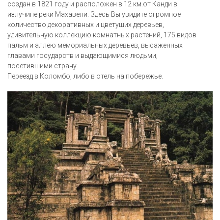
создан в 1821 году и расположен в 12 км.от Канди в
излучине реки Махавели. Здесь Вы увидите огромное
количество декоративных и цветущих деревьев,
удивительную коллекцию комнатных растений, 175 видов
пальм и аллею мемориальных деревьев, высаженных
главами государств и выдающимися людьми,
посетившими страну.
Переезд в Коломбо, либо в отель на побережье.