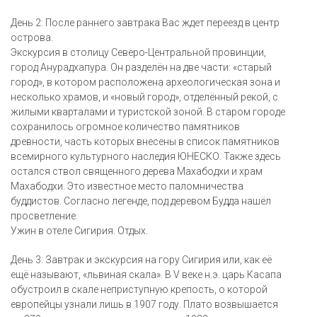
День 2: После раннего завтрака Вас ждет переезд в центр
острова.
Экскурсия в столицу Северо-Центральной провинции,
город Анурадхапура. Он разделён на две части: «старый
город», в котором расположена археологическая зона и
несколько храмов, и «новый город», отделённый рекой, с
жилыми кварталами и туристской зоной. В старом городе
сохранилось огромное количество памятников
древности, часть которых внесены в список памятников
всемирного культурного наследия ЮНЕСКО. Также здесь
остался ствол священного дерева Махабодхи и храм
Махабодхи. Это известное место паломничества
буддистов. Согласно легенде, под деревом Будда нашёл
просветление.
Ужин в отеле Сигирия. Отдых.
День 3: Завтрак и экскурсия на гору Сигирия или, как её
ещё называют, «львиная скала». В V веке н.э. царь Касапа
обустроил в скале неприступную крепость, о которой
европейцы узнали лишь в 1907 году. Плато возвышается