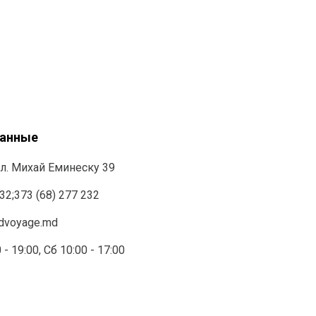
данные
л. Михай Еминеску 39
232
;
373 (68) 277 232
ndvoyage.md
 - 19:00, Сб 10:00 - 17:00