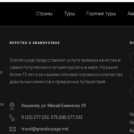
Страны
Туры
Горячие туры
Ав
КОРОТКО О GRANDVOYAGE
П
Grandvoyage предоставляет услуги премиум качества в
самые популярные и лучшие курорты в мире. На рынке
st
более 15 лет и за нашими плечами огромное количество
довольных клиентов и прекрасных путешествий.
те
Кишинёв, ул. Михай Еминеску 39
П
0 (22) 277 232
;
373 (68) 277 232
ей
П
travel@grandvoyage.md
К