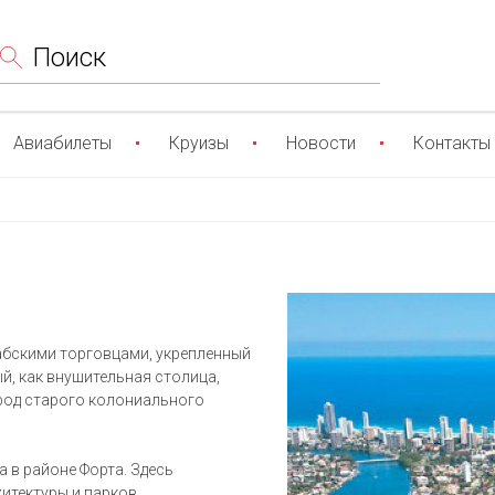
Поиск
Авиабилеты
Круизы
Новости
Контакты
рабскими торговцами, укрепленный
й, как внушительная столица,
ород старого колониального
а в районе Форта. Здесь
тектуры и парков,