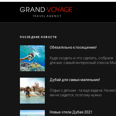
ПОСЛЕДНИЕ НОВОСТИ
Обязательно к посещению!
Куда сходить и что сделать, собрали
для вас самый интересный список Mu
Do в Египте.
Дубай для самых маленьких!
Отдых с детьми - та еще задача. На мес
им не сидится, поэтому нужно
продумать активность на весь день.
Рассказываем, куда пойти в Дубае вс
семьей, чтобы всем было интересно и
Новые отели Дубая 2021
весело.