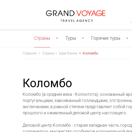
Страны
Туры
Горячие туры
Главная
Страны
Шри-Ланка
Коломбо
Коломбо
Коломбо (в средние века - Колонтота), основанный а
португальцами, завоеванный голландцами, отстроенны
англичанами, в равной степени представляет собой г
прошлого и оживленный деловой центр настоящего.
Деловой центр Коломбо - старая западная часть город
сохранилось множество особняков колониальной архи