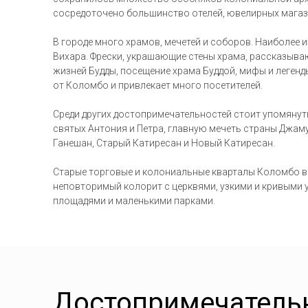
сосредоточено большинство отелей, ювелирных магаз
В городе много храмов, мечетей и соборов. Наиболее 
Вихара. Фрески, украшающие стены храма, рассказыв
жизней Будды, посещение храма Буддой, мифы и легенды
от Коломбо и привлекает много посетителей.
Среди других достопримечательностей стоит упомяну
святых Антония и Петра, главную мечеть страны Джам
Ганешан, Старый Катиресан и Новый Катиресан.
Старые торговые и колониальные кварталы Коломбо в
неповторимый колорит с церквями, узкими и кривыми 
площадями и маленькими парками.
Достопримечатель