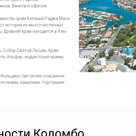
инов, банков и офисов.
известен храм Келания Раджа Маха
ают истории из многочисленных
. Древний храм находится в 9 км
ть Собор Святой Люции, Храм
уль-Альфар, индуистские храмы
 большинстве своем сохранили
улочками, каналами, торговыми
ности
Коломбо