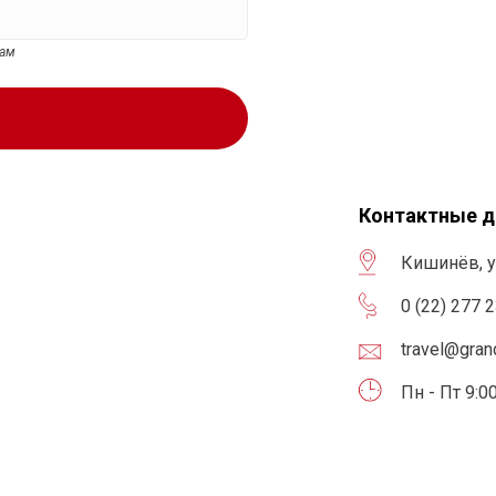
цам
Контактные 
Кишинёв, у
0 (22) 277 
travel@gra
Пн - Пт 9:00