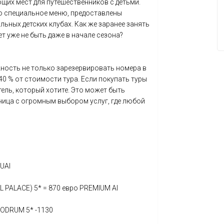
ющих мест для путешественников с детьми.
о специальное меню, предоставлены
льных детских клубах. Как же заранее занять
т уже не быть даже в начале сезона?
ность не только зарезервировать номера в
40 % от стоимости тура. Если покупать туры
тель, который хотите. Это может быть
ница с огромным выбором услуг, где любой
UAI
PALACE) 5* = 870 евро PREMIUM AI
BODRUM 5* -1130