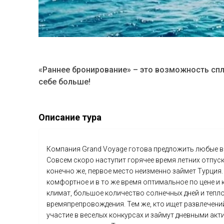
«Раннее бронирование» – это возможность сп
себе больше!
Описание тура
Компания Grand Voyage готова предложить любые в
Совсем скоро наступит горячее время летних отпуско
конечно же, первое место неизменно займет Турция.
комфортное и в то же время оптимальное по цене и 
климат, большое количество солнечных дней и тепл
времяпрепровождения. Тем же, кто ищет развлечен
участие в веселых конкурсах и займут дневными акт