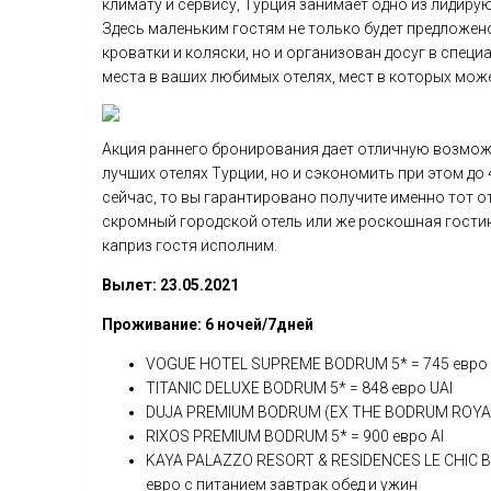
климату и сервису, Турция занимает одно из лидиру
Здесь маленьким гостям не только будет предложен
кроватки и коляски, но и организован досуг в специа
места в ваших любимых отелях, мест в которых може
Акция раннего бронирования дает отличную возмож
лучших отелях Турции, но и сэкономить при этом до 
сейчас, то вы гарантировано получите именно тот о
скромный городской отель или же роскошная гости
каприз гостя исполним.
Вылет: 23.05.2021
Проживание: 6 ночей/7дней
VOGUE HOTEL SUPREME BODRUM 5* = 745 евро 
TITANIC DELUXE BODRUM 5* = 848 евро UAI
DUJA PREMIUM BODRUM (EX THE BODRUM ROYAL 
RIXOS PREMIUM BODRUM 5* = 900 евро AI
KAYA PALAZZO RESORT & RESIDENCES LE CHIC 
евро с питанием завтрак обед и ужин