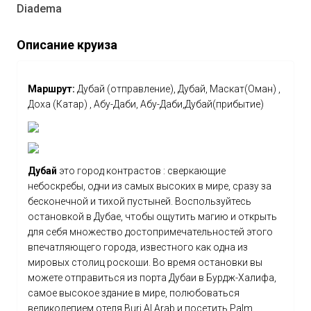
Diadema
Описание круиза
Маршрут:
Дубай (отправление), Дубай, Маскат(Оман) ,
Доха (Катар) , Абу-Даби, Абу-Даби,Дубай(прибытие)
Дубай
это город контрастов : сверкающие
небоскребы, одни из самых высоких в мире, сразу за
бесконечной и тихой пустыней. Воспользуйтесь
остановкой в Дубае, чтобы ощутить магию и открыть
для себя множество достопримечательностей этого
впечатляющего города, известного как одна из
мировых столиц роскоши. Во время остановки вы
можете отправиться из порта Дубаи в Бурдж-Халифа,
самое высокое здание в мире, полюбоваться
великолепием отеля Burj Al Arab и посетить Palm