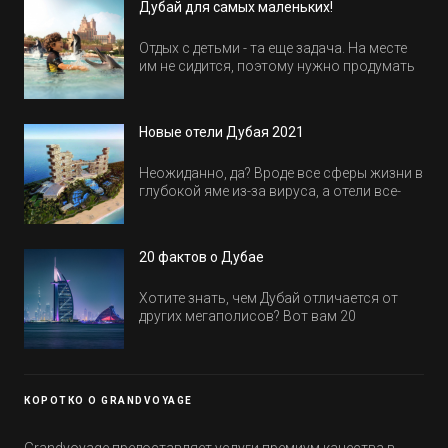
Дубай для самых маленьких!
Отдых с детьми - та еще задача. На месте
им не сидится, поэтому нужно продумать
активность на весь день. Рассказываем,
куда пойти в Дубае всей семьей, чтобы
всем было интересно и весело.
Новые отели Дубая 2021
Неожиданно, да? Вроде все сферы жизни в
глубокой яме из-за вируса, а отели все-
равно открываются и строятся. Давайте
посмотрим, где мы сможем отдохнуть уже
в этом году! Напоминаем, что новые отели
20 фактов о Дубае
обычно на первые заезды дают промо-
цены.
Хотите знать, чем Дубай отличается от
других мегаполисов? Вот вам 20
интересных фактов о крупнейшем городе
Эмиратов. Проверьте, сколько фактов вы
уже знали, а что услышали впервые.
КОРОТКО О GRANDVOYAGE