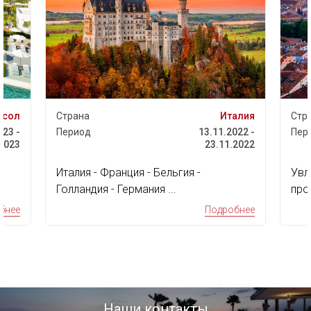
Италия
Страна
13.11.2022 -
Период
04
23.11.2022
1
я - Бельгия -
Увлекательная экскурсионна
мания ...
программа по самым знаков
достопримечательнос...
Подробнее
П
Наши контакты