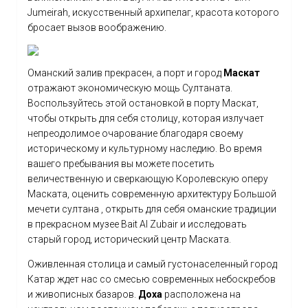
Jumeirah, искусственный архипелаг, красота которого
бросает вызов воображению.
Оманский залив прекрасен, а порт и город
Маскат
отражают экономическую мощь Султаната.
Воспользуйтесь этой остановкой в порту Маскат,
чтобы открыть для себя столицу, которая излучает
непреодолимое очарование благодаря своему
историческому и культурному наследию. Во время
вашего пребывания вы можете посетить
величественную и сверкающую Королевскую оперу
Маската, оценить современную архитектуру Большой
мечети султана , открыть для себя оманские традиции
в прекрасном музее Bait Al Zubair и исследовать
старый город, исторический центр Маската.
Оживленная столица и самый густонаселенный город
Катар ждет нас со смесью современных небоскребов
и живописных базаров.
Доха
расположена на