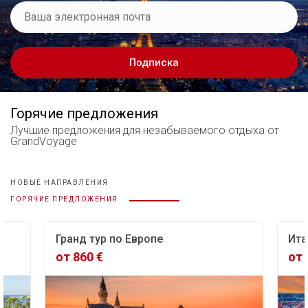
Подписка
Горячие предложения
Лучшие предложения
для незабываемого отдыха от
GrandVoyage
НОВЫЕ НАПРАВЛЕНИЯ
ГОРЯЧИЕ ПРЕДЛОЖЕНИЯ
Европе
Италия – Швейцария – Лихт
от 415 €