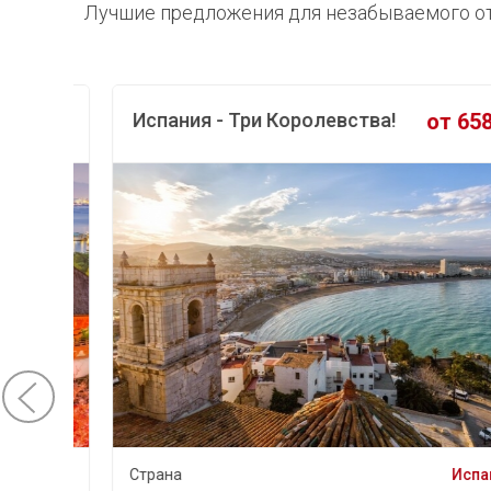
Лучшие предложения
для незабываемого от
0 €
Испания - Три Королевства!
от 658 €
ония
Страна
Испания