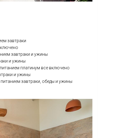
ием завтраки
 включено
анием завтраки и ужины
раки и ужины
 с питанием платинум все включено
автраки и ужины
 питанием завтраки, обеды и ужины