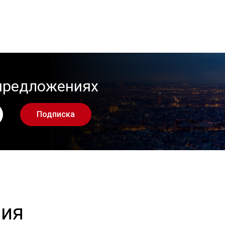
 предложениях
Подписка
ния