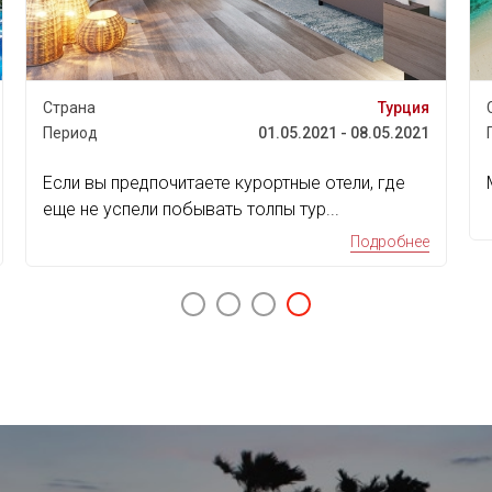
е
Страна
Кипр , Лимасол
23
Период
01.05.2023 - 08.05.2023
Hotelul Parklane, a Luxury Collection Resort &
Spa 5⭐️ ...
е
Подробнее