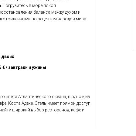
. Погрузитесь в море покоя
я восстановления баланса между духом и
иготовленными по рецептам народов мира.
я двоих
5 € / завтраки и ужины
го цвета Атлантического океана, в одном из
фе: Коста Адехе. Отель имеет прямой доступ
 найти широкий выбор ресторанов, кафе и