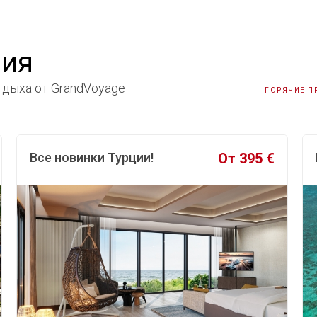
ния
дыха от GrandVoyage
ГОРЯЧИЕ 
€
Sejur în Cipru ⭐️
1 260 €