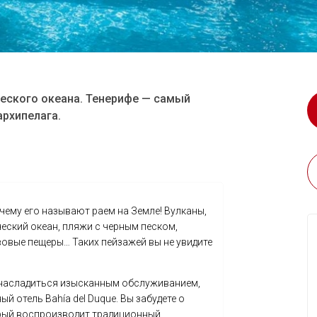
ческого океана. Тенерифе — самый
рхипелага.
чему его называют раем на Земле! Вулканы,
ский океан, пляжи с черным песком,
вовые пещеры… Таких пейзажей вы не увидите
 насладиться изысканным обслуживанием,
й отель Bahía del Duque. Вы забудете о
торый воспроизводит традиционный