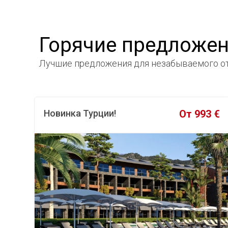
Горячие предложе
Лучшие предложения
для незабываемого от
685 €
Hillside Beach Club 5⭐️
1 740 