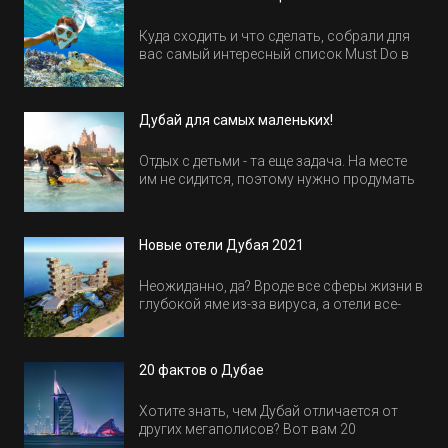
Куда сходить и что сделать, собрали для
вас самый интересный список Must Do в
Египте.
Дубай для самых маленьких!
Отдых с детьми - та еще задача. На месте
им не сидится, поэтому нужно продумать
активность на весь день. Рассказываем,
куда пойти в Дубае всей семьей, чтобы
всем было интересно и весело.
Новые отели Дубая 2021
Неожиданно, да? Вроде все сферы жизни в
глубокой яме из-за вируса, а отели все-
равно открываются и строятся. Давайте
посмотрим, где мы сможем отдохнуть уже
в этом году! Напоминаем, что новые отели
20 фактов о Дубае
обычно на первые заезды дают промо-
цены.
Хотите знать, чем Дубай отличается от
других мегаполисов? Вот вам 20
интересных фактов о крупнейшем городе