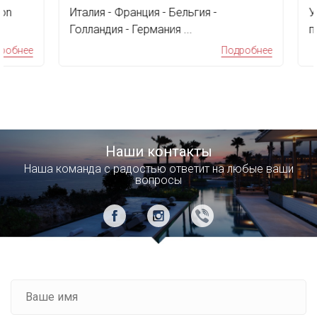
Италия - Франция - Бельгия -
Увл
Голландия - Германия ...
про
дос
бнее
Подробнее
Наши контакты
Наша команда с радостью ответит на любые ваши
вопросы