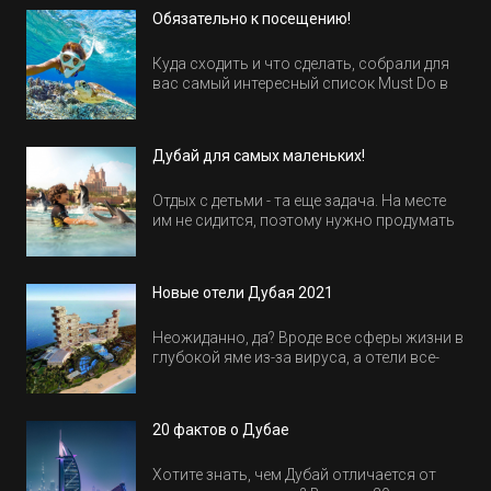
Обязательно к посещению!
Куда сходить и что сделать, собрали для
вас самый интересный список Must Do в
Египте.
Дубай для самых маленьких!
Отдых с детьми - та еще задача. На месте
им не сидится, поэтому нужно продумать
активность на весь день. Рассказываем,
куда пойти в Дубае всей семьей, чтобы
всем было интересно и весело.
Новые отели Дубая 2021
Неожиданно, да? Вроде все сферы жизни в
глубокой яме из-за вируса, а отели все-
равно открываются и строятся. Давайте
посмотрим, где мы сможем отдохнуть уже
в этом году! Напоминаем, что новые отели
20 фактов о Дубае
обычно на первые заезды дают промо-
цены.
Хотите знать, чем Дубай отличается от