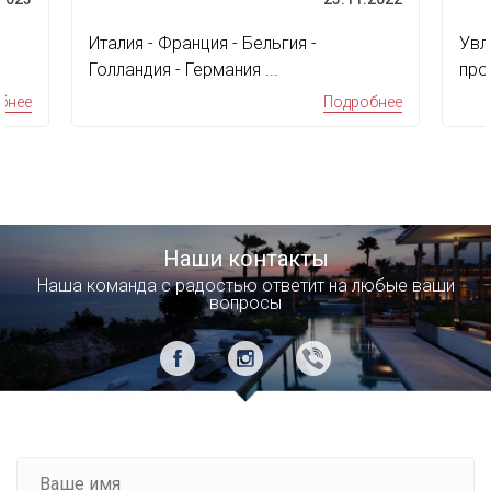
Италия - Франция - Бельгия -
Увл
Голландия - Германия ...
про
дос
бнее
Подробнее
Наши контакты
Наша команда с радостью ответит на любые ваши
вопросы