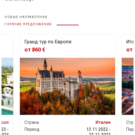
НОВЫЕ НАПРАВЛЕНИЯ
ГОРЯЧИЕ ПРЕДЛОЖЕНИЯ
Гранд тур по Европе
Ита
от 860 €
от 
асол
Страна
Италия
Стр
023 -
Период
13.11.2022 -
Пер
.2023
23.11.2022