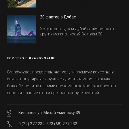
равно открываются и строятся. Давайте
посмотрим, где мы сможем отдохнуть уже
в этом году! Напоминаем, что новые отели
20 фактов о Дубае
обычно на первые заезды дают промо-
цены.
Хотите знать, чем Дубай отличается от
других мегаполисов? Вот вам 20
интересных фактов о крупнейшем городе
Эмиратов. Проверьте, сколько фактов вы
уже знали, а что услышали впервые.
КОРОТКО О GRANDVOYAGE
Grandvoyage предоставляет услуги премиум качества в
самые популярные и лучшие курорты в мире. На рынке
более 15 лет и за нашими плечами огромное количество
довольных клиентов и прекрасных путешествий.
Кишинёв, ул. Михай Еминеску 39
0 (22) 277 232
;
373 (68) 277 232