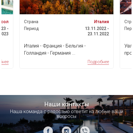
асол
Страна
Италия
Стр
023 -
Период
13.11.2022 -
Пер
.2023
23.11.2022
Италия - Франция - Бельгия -
Увл
Голландия - Германия ...
про
дос
бнее
Подробнее
Наши контакты
Наша команда с радостью ответит на любые ваши
вопросы