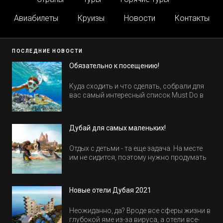
Авиабилеты
Круизы
Новости
Контакты
ПОСЛЕДНИЕ НОВОСТИ
Обязательно к посещению!
Куда сходить и что сделать, собрали для
вас самый интересный список Must Do в
Египте.
Дубай для самых маленьких!
Отдых с детьми - та еще задача. На месте
им не сидится, поэтому нужно продумать
активность на весь день. Рассказываем,
куда пойти в Дубае всей семьей, чтобы
всем было интересно и весело.
Новые отели Дубая 2021
Неожиданно, да? Вроде все сферы жизни в
глубокой яме из-за вируса, а отели все-