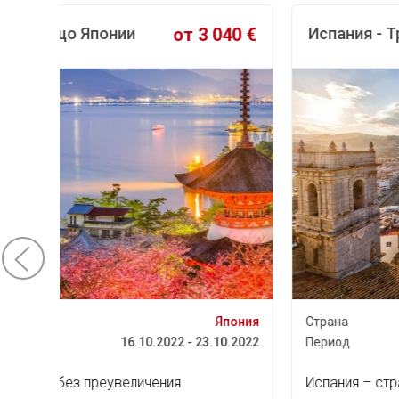
0 €
Испания - Три Королевства!
от 658 €
ония
Страна
Испания
.2022
Период
15.10.2022 - 22.10.2022
Испания – страна яркого летнего солнца,