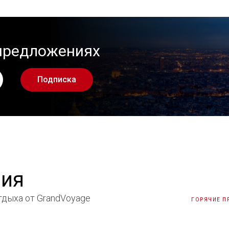
 предложениях
Подписка
ния
дыха от GrandVoyage
ГОРЯЧИЕ 