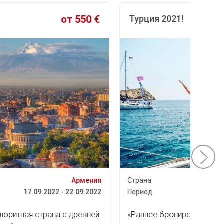
Турция 2021!
От 745 €
Нови
Страна
Турция
Страна
Период
23.05.2021 - 30.05.2021
Перио
«Раннее бронирование» – это возможность
Будьт