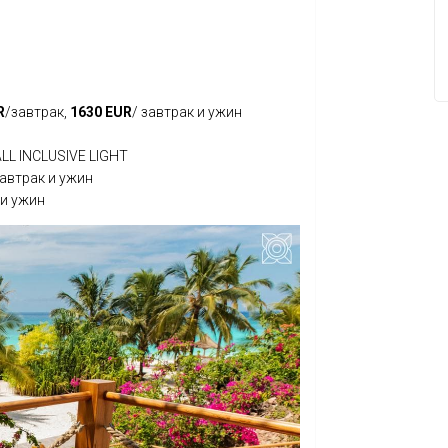
R
/завтрак,
1630
EUR
/ завтрак и ужин
ALL INCLUSIVE LIGHT
завтрак и ужин
 и ужин