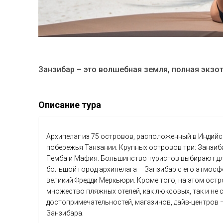
Занзибар – это волшебная земля, полная экзо
Описание тура
Архипелаг из 75 островов, расположенный в Индий
побережья Танзании. Крупных островов три: Занзиб
Пемба и Мафия. Большинство туристов выбирают дл
большой город архипелага – Занзибар с его атмосф
великий Фредди Меркьюри. Кроме того, на этом ост
множество пляжных отелей, как люксовых, так и не 
достопримечательностей, магазинов, дайв-центров –
Занзибара.