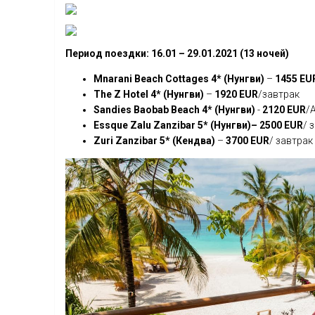
Период поездки: 16.01 – 29.01.2021 (13 ночей)
Mnarani
Beach
Cottages
4* (Нунгви)
–
1455
EU
The
Z
Hotel
4* (Нунгви)
–
1920
EUR
/завтрак
Sandies Baobab Beach 4* (Нунгви)
-
2120 EUR
/
Essque Zalu Zanzibar 5* (Нунгви)–
2500 EUR
/ 
Zuri Zanzibar 5* (Кендва)
–
3700 EUR
/ завтрак