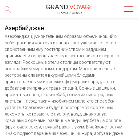
Азербайджан
Азербайджан, удивительным образом объединивший в
себе традиции востока и запада, вот уже много лет со
свойственным ему гостеприимством и радушием
принимает и очаровывает путешественников с первого
взгляда. Роскошные отели столицы соответствуют
высочайшим мировым стандартам. Многочисленные
рестораны славятся вкуснейшими блюдами,
приготовленными из свежих фермерских продуктов с
добавлением пряных трав и специй. Сочные шашлыки,
ароматный плов, люля-кебаб, долма из виноградных
листьев – перед таким изобилием мало кто способен
устоять. Сладкоежки будут в восторге от восточных
лакомств, которые тают во рту: воздушная халва,
козинаки с орехами, различные виды щербета на основе
фруктовых соков, пряный рахат-лукум. В чайхоне гостям
к чаю подают варенье из черешни, инжира, арбуза и даже