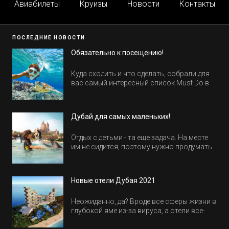
Авиабилеты
Круизы
Новости
Контакты
ПОСЛЕДНИЕ НОВОСТИ
Обязательно к посещению!
Куда сходить и что сделать, собрали для
вас самый интересный список Must Do в
Египте.
Дубай для самых маленьких!
Отдых с детьми - та еще задача. На месте
им не сидится, поэтому нужно продумать
активность на весь день. Рассказываем,
куда пойти в Дубае всей семьей, чтобы
всем было интересно и весело.
Новые отели Дубая 2021
Неожиданно, да? Вроде все сферы жизни в
глубокой яме из-за вируса, а отели все-
равно открываются и строятся. Давайте
посмотрим, где мы сможем отдохнуть уже