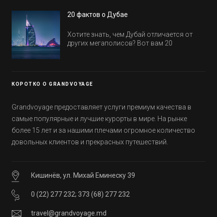
в этом году! Напоминаем, что новые отели
20 фактов о Дубае
обычно на первые заезды дают промо-
цены.
Хотите знать, чем Дубай отличается от
других мегаполисов? Вот вам 20
интересных фактов о крупнейшем городе
Эмиратов. Проверьте, сколько фактов вы
уже знали, а что услышали впервые.
КОРОТКО О GRANDVOYAGE
Grandvoyage предоставляет услуги премиум качества в
самые популярные и лучшие курорты в мире. На рынке
более 15 лет и за нашими плечами огромное количество
довольных клиентов и прекрасных путешествий.
Кишинёв, ул. Михай Еминеску 39
0 (22) 277 232
;
373 (68) 277 232
travel@grandvoyage.md