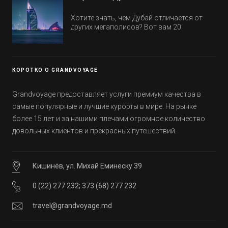
обычно на первые заезды дают промо-
цены.
Хотите знать, чем Дубай отличается от
других мегаполисов? Вот вам 20
интересных фактов о крупнейшем городе
Эмиратов. Проверьте, сколько фактов вы
уже знали, а что услышали впервые.
КОРОТКО О GRANDVOYAGE
Grandvoyage предоставляет услуги премиум качества в
самые популярные и лучшие курорты в мире. На рынке
более 15 лет и за нашими плечами огромное количество
довольных клиентов и прекрасных путешествий.
Кишинёв, ул. Михай Еминеску 39
0 (22) 277 232
;
373 (68) 277 232
travel@grandvoyage.md