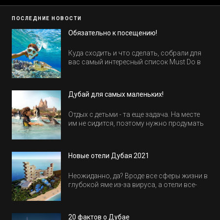
ПОСЛЕДНИЕ НОВОСТИ
Обязательно к посещению!
Куда сходить и что сделать, собрали для
вас самый интересный список Must Do в
Египте.
Дубай для самых маленьких!
Отдых с детьми - та еще задача. На месте
им не сидится, поэтому нужно продумать
активность на весь день. Рассказываем,
куда пойти в Дубае всей семьей, чтобы
всем было интересно и весело.
Новые отели Дубая 2021
Неожиданно, да? Вроде все сферы жизни в
глубокой яме из-за вируса, а отели все-
равно открываются и строятся. Давайте
посмотрим, где мы сможем отдохнуть уже
в этом году! Напоминаем, что новые отели
20 фактов о Дубае