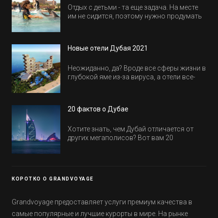
Отдых с детьми - та еще задача. На месте
им не сидится, поэтому нужно продумать
активность на весь день. Рассказываем,
куда пойти в Дубае всей семьей, чтобы
всем было интересно и весело.
Новые отели Дубая 2021
Неожиданно, да? Вроде все сферы жизни в
глубокой яме из-за вируса, а отели все-
равно открываются и строятся. Давайте
посмотрим, где мы сможем отдохнуть уже
в этом году! Напоминаем, что новые отели
20 фактов о Дубае
обычно на первые заезды дают промо-
цены.
Хотите знать, чем Дубай отличается от
других мегаполисов? Вот вам 20
интересных фактов о крупнейшем городе
Эмиратов. Проверьте, сколько фактов вы
уже знали, а что услышали впервые.
КОРОТКО О GRANDVOYAGE
Grandvoyage предоставляет услуги премиум качества в
самые популярные и лучшие курорты в мире. На рынке