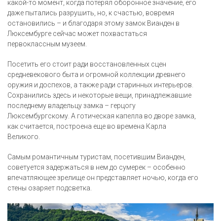
какой-то момент, когда потерял оборонное значение, его
даже пытались разрушить, но, к счастью, вовремя
остановились – и благодаря этому замок Вианден в
Люксембурге сейчас может похвастаться
первоклассным музеем.
Посетить его стоит ради восстановленных сцен
средневекового быта и огромной коллекции древнего
оружия и доспехов, а также ради старинных интерьеров.
Сохранились здесь и некоторые вещи, принадлежавшие
последнему владельцу замка – герцогу
Люксембургскому. А готическая капелла во дворе замка,
как считается, построена еще во времена Карла
Великого.
Самым романтичным туристам, посетившим Вианден,
советуется задержаться в нем до сумерек – особенно
впечатляющее зрелище он представляет ночью, когда его
стены озаряет подсветка.