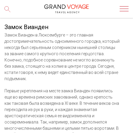
Замок Вианден
Замок Вианден в Люксембурге – это главная
достопримечательность одноименного городка, который
некогда был серьезным соперником нынешней столицы
за звание самого крупного поселения герцогства.
Конечно, подобное соревнование не могло возникнуть
без замка, стоящего на холме в центре города. Сегодня,
кстати говоря, к нему ведет единственный во всей стране
подъемник.
Первые укрепления на месте замка Вианден появились
еще во времена римских завоеваний, однако крепость
как таковая была возведена в XI веке. В течение веков она
переходила из рук в руки, и каждая знаменитая
аристократическая семья ее видоизменяла и
осовременивала. Так, например, замок дополнился
многочисленными башнями и целыми пятью воротами. В