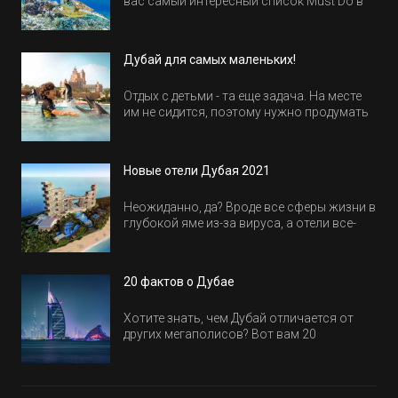
вас самый интересный список Must Do в
Египте.
Дубай для самых маленьких!
Отдых с детьми - та еще задача. На месте
им не сидится, поэтому нужно продумать
активность на весь день. Рассказываем,
куда пойти в Дубае всей семьей, чтобы
всем было интересно и весело.
Новые отели Дубая 2021
Неожиданно, да? Вроде все сферы жизни в
глубокой яме из-за вируса, а отели все-
равно открываются и строятся. Давайте
посмотрим, где мы сможем отдохнуть уже
в этом году! Напоминаем, что новые отели
20 фактов о Дубае
обычно на первые заезды дают промо-
цены.
Хотите знать, чем Дубай отличается от
других мегаполисов? Вот вам 20
интересных фактов о крупнейшем городе
Эмиратов. Проверьте, сколько фактов вы
уже знали, а что услышали впервые.