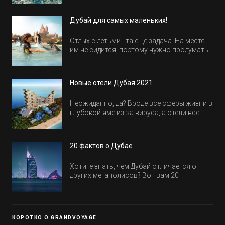
Дубай для самых маленьких!
Отдых с детьми - та еще задача. На месте
им не сидится, поэтому нужно продумать
активность на весь день. Рассказываем,
куда пойти в Дубае всей семьей, чтобы
всем было интересно и весело.
Новые отели Дубая 2021
Неожиданно, да? Вроде все сферы жизни в
глубокой яме из-за вируса, а отели все-
равно открываются и строятся. Давайте
посмотрим, где мы сможем отдохнуть уже
в этом году! Напоминаем, что новые отели
20 фактов о Дубае
обычно на первые заезды дают промо-
цены.
Хотите знать, чем Дубай отличается от
других мегаполисов? Вот вам 20
интересных фактов о крупнейшем городе
Эмиратов. Проверьте, сколько фактов вы
уже знали, а что услышали впервые.
КОРОТКО О GRANDVOYAGE