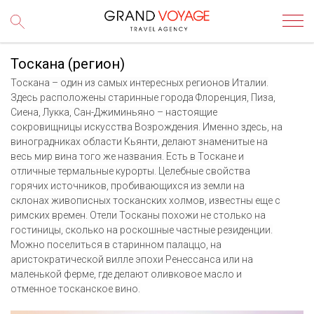
Тоскана (регион)
Тоскана – один из самых интересных регионов Италии.
Здесь расположены старинные города Флоренция, Пиза,
Сиена, Лукка, Сан-Джиминьяно – настоящие
сокровищницы искусства Возрождения. Именно здесь, на
виноградниках области Кьянти, делают знаменитые на
весь мир вина того же названия. Есть в Тоскане и
отличные термальные курорты. Целебные свойства
горячих источников, пробивающихся из земли на
склонах живописных тосканских холмов, известны еще с
римских времен. Отели Тосканы похожи не столько на
гостиницы, сколько на роскошные частные резиденции.
Можно поселиться в старинном палаццо, на
аристократической вилле эпохи Ренессанса или на
маленькой ферме, где делают оливковое масло и
отменное тосканское вино.