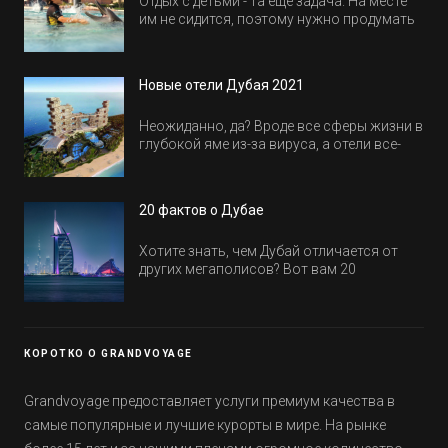
Отдых с детьми - та еще задача. На месте
им не сидится, поэтому нужно продумать
активность на весь день. Рассказываем,
куда пойти в Дубае всей семьей, чтобы
всем было интересно и весело.
Новые отели Дубая 2021
Неожиданно, да? Вроде все сферы жизни в
глубокой яме из-за вируса, а отели все-
равно открываются и строятся. Давайте
посмотрим, где мы сможем отдохнуть уже
в этом году! Напоминаем, что новые отели
20 фактов о Дубае
обычно на первые заезды дают промо-
цены.
Хотите знать, чем Дубай отличается от
других мегаполисов? Вот вам 20
интересных фактов о крупнейшем городе
Эмиратов. Проверьте, сколько фактов вы
уже знали, а что услышали впервые.
КОРОТКО О GRANDVOYAGE
Grandvoyage предоставляет услуги премиум качества в
самые популярные и лучшие курорты в мире. На рынке