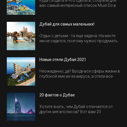
Куда сходить и что сделать, собрали для
вас самый интересный список Must Do в
Египте.
Дубай для самых маленьких!
Отдых с детьми - та еще задача. На месте
им не сидится, поэтому нужно продумать
активность на весь день. Рассказываем,
куда пойти в Дубае всей семьей, чтобы
всем было интересно и весело.
Новые отели Дубая 2021
Неожиданно, да? Вроде все сферы жизни в
глубокой яме из-за вируса, а отели все-
равно открываются и строятся. Давайте
посмотрим, где мы сможем отдохнуть уже
в этом году! Напоминаем, что новые отели
20 фактов о Дубае
обычно на первые заезды дают промо-
цены.
Хотите знать, чем Дубай отличается от
других мегаполисов? Вот вам 20
интересных фактов о крупнейшем городе
Эмиратов. Проверьте, сколько фактов вы