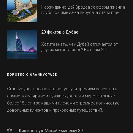
Неожиданно, да? Вроде все сферы жизни в
глубокой яме из-за вируса, а отели все-
равно открываются и строятся. Давайте
посмотрим, где мы сможем отдохнуть уже
в этом году! Напоминаем, что новые отели
20 фактов о Дубае
обычно на первые заезды дают промо-
цены.
Хотите знать, чем Дубай отличается от
других мегаполисов? Вот вам 20
интересных фактов о крупнейшем городе
Эмиратов. Проверьте, сколько фактов вы
уже знали, а что услышали впервые.
КОРОТКО О GRANDVOYAGE
Grandvoyage предоставляет услуги премиум качества в
самые популярные и лучшие курорты в мире. На рынке
более 15 лет и за нашими плечами огромное количество
довольных клиентов и прекрасных путешествий.
Кишинёв, ул. Михай Еминеску 39