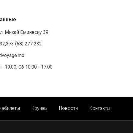
данные
л. Михай Еминеску 39
232
;
373 (68) 277 232
ndvoyage.md
 - 19:00, Сб 10:00 - 17:00
иабилеты
Круизы
Новости
Контакты