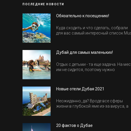
ПОСЛЕДНИЕ НОВОСТИ
Обязательно к посещению!
Куда сходить и что сделать, собрали
для вас самый интересный список Mu
Do в Египте.
Дубай для самых маленьких!
Отдых с детьми - та еще задача. На мес
им не сидится, поэтому нужно
продумать активность на весь день.
Рассказываем, куда пойти в Дубае вс
семьей, чтобы всем было интересно и
Новые отели Дубая 2021
весело.
Неожиданно, да? Вроде все сферы
жизни в глубокой яме из-за вируса, а
отели все-равно открываются и
строятся. Давайте посмотрим, где мы
сможем отдохнуть уже в этом году!
20 фактов о Дубае
Напоминаем, что новые отели обычн