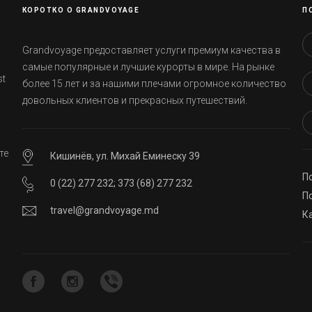
КОРОТКО О GRANDVOYAGE
П
Grandvoyage предоставляет услуги премиум качества в
самые популярные и лучшие курорты в мире. На рынке
st
более 15 лет и за нашими плечами огромное количество
довольных клиентов и прекрасных путешествий.
те
Кишинёв, ул. Михай Еминеску 39
П
0 (22) 277 232
;
373 (68) 277 232
ей
П
travel@grandvoyage.md
К
о