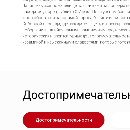
Палио, изысканное зрелище со скачками на лошадях в
находится дворец Публико XIV века. По ступеням башн
и полюбоваться панорамой города. Узкие и извилисты
Соборной площади, где находится еще один шедевр ар
собор, считающийся самым гармоничным средневеко
исторических и архитектурных достопримечательност
керамикой и изысканными сладостями, которые готовя
Достопримечатель
Достопримечательности