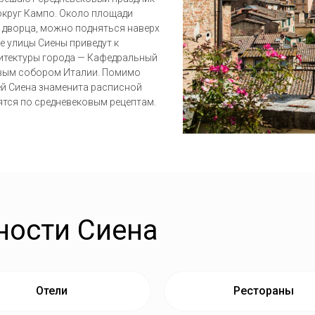
округ Кампо. Около площади
и дворца, можно подняться наверх
е улицы Сиены приведут к
хитектуры города — Кафедральный
вым собором Италии. Помимо
ей Сиена знаменита расписной
тся по средневековым рецептам.
ности
Сиена
Отели
Рестораны