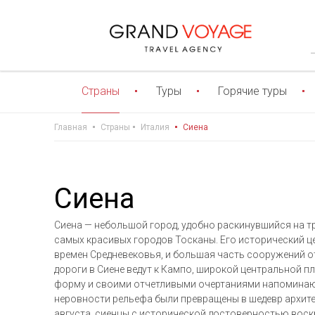
Страны
Туры
Горячие туры
Главная
Страны
Италия
Сиена
Сиена
Сиена — небольшой город, удобно раскинувшийся на тр
самых красивых городов Тосканы. Его исторический ц
времен Средневековья, и большая часть сооружений отно
дороги в Сиене ведут к Кампо, широкой центральной 
форму и своими отчетливыми очертаниями напоминаю
неровности рельефа были превращены в шедевр архитек
августа, сиенцы с исторической достоверностью вос