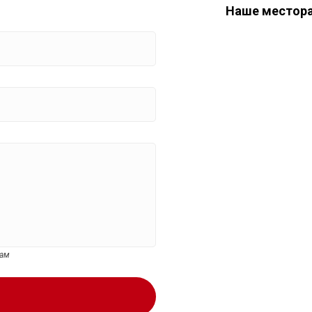
Наше местор
цам