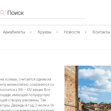
Поиск
Авиабилеты
Круизы
Новости
Контакты
ех холмах, считается одним из
ентр великолепно сохранился со
сится к XIII — XIV векам. Все
площади, имеющей полукруглую
щей створку раковины. Так
туры. Дважды в год, 2 июля и 16
крешают средневековый праздник