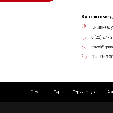
Контактные 
Кишинёв, у
0 (22) 277 
travel@gra
Пн - Пт 9:00
Страны
Туры
Горячие туры
Ав