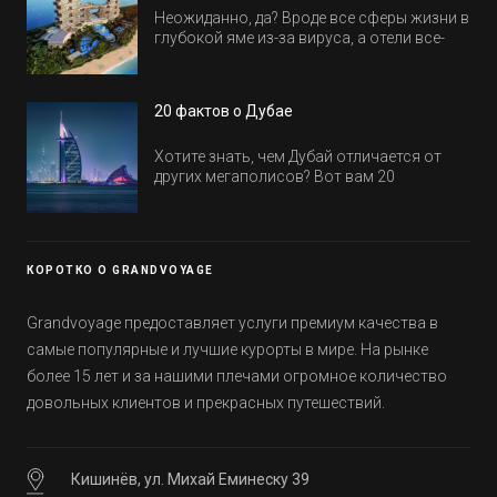
Неожиданно, да? Вроде все сферы жизни в
глубокой яме из-за вируса, а отели все-
равно открываются и строятся. Давайте
посмотрим, где мы сможем отдохнуть уже
в этом году! Напоминаем, что новые отели
20 фактов о Дубае
обычно на первые заезды дают промо-
цены.
Хотите знать, чем Дубай отличается от
других мегаполисов? Вот вам 20
интересных фактов о крупнейшем городе
Эмиратов. Проверьте, сколько фактов вы
уже знали, а что услышали впервые.
КОРОТКО О GRANDVOYAGE
Grandvoyage предоставляет услуги премиум качества в
самые популярные и лучшие курорты в мире. На рынке
более 15 лет и за нашими плечами огромное количество
довольных клиентов и прекрасных путешествий.
Кишинёв, ул. Михай Еминеску 39