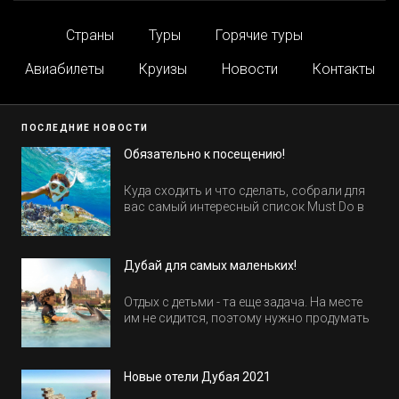
Страны
Туры
Горячие туры
Авиабилеты
Круизы
Новости
Контакты
ПОСЛЕДНИЕ НОВОСТИ
Обязательно к посещению!
Куда сходить и что сделать, собрали для
вас самый интересный список Must Do в
Египте.
Дубай для самых маленьких!
Отдых с детьми - та еще задача. На месте
им не сидится, поэтому нужно продумать
активность на весь день. Рассказываем,
куда пойти в Дубае всей семьей, чтобы
всем было интересно и весело.
Новые отели Дубая 2021