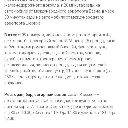
железнодорожного вокзала, в 20 минутах езды на
автомобиле от международного аэропорта Берна, в часе
30 минутах езды на автомобиле от международного
аэропорта Цюриха.
В отеле:
99 номеров, включая 4 номера категории suite,
ресторан, бар, сигарный салон, SPA-центр (5 процедурных
кабинетов, гидромассажный бассейн, финская сауна,
хамам, холодная купель, ледяной фонтан, массаж,
скрабы, пилинги, стоунтерапия, ароматерапия,
рефлексология, аюрведа, процедуры для лица и тела),
тренажерный зал, бизнес-центр, 11 конференц-залов (до
450 человек), доступ в Интернет, услуги консьержа,
парковка.
Ресторан, бар, сигарный салон:
Jack's Brasserie
–
ресторан французской и швейцарской кухни. Богатая
винная карта. A la carte. Открыт ежедневно для завтраков
с 6:30 до 10:30, обедов с 11:30 до 14:30 и ужинов с 18:00 до
22:00.