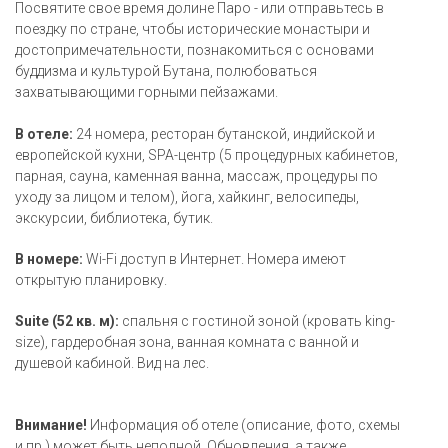
Посвятите свое время долине Паро - или отправьтесь в
поездку по стране, чтобы исторические монастыри и
достопримечательности, познакомиться с основами
буддизма и культурой Бутана, полюбоваться
захватывающими горными пейзажами.
В отеле:
24 номера, ресторан бутанской, индийской и
европейской кухни, SPA-центр (5 процедурных кабинетов,
парная, сауна, каменная ванна, массаж, процедуры по
уходу за лицом и телом), йога, хайкинг, велосипеды,
экскурсии, библиотека, бутик.
В номере:
Wi-Fi доступ в Интернет. Номера имеют
открытую планировку.
Suite (52 кв. м):
спальня с гостиной зоной (кровать king-
size), гардеробная зона, ванная комната с ванной и
душевой кабиной. Вид на лес.
Внимание!
Информация об отеле (описание, фото, схемы
и пр.) может быть неполной. Обновления, а также