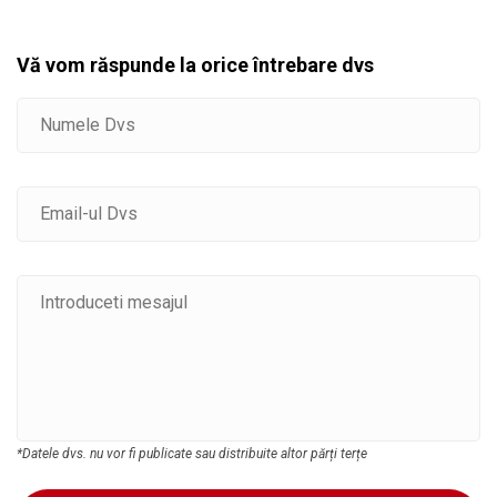
Vă vom răspunde la orice întrebare dvs
*Datele dvs. nu vor fi publicate sau distribuite altor părți terțe