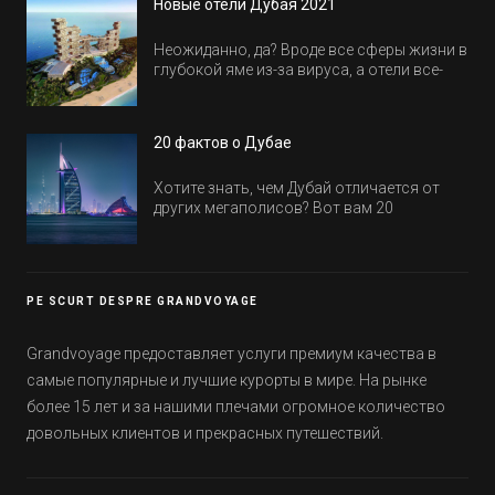
Новые отели Дубая 2021
Неожиданно, да? Вроде все сферы жизни в
глубокой яме из-за вируса, а отели все-
равно открываются и строятся. Давайте
посмотрим, где мы сможем отдохнуть уже
в этом году! Напоминаем, что новые отели
20 фактов о Дубае
обычно на первые заезды дают промо-
цены.
Хотите знать, чем Дубай отличается от
других мегаполисов? Вот вам 20
интересных фактов о крупнейшем городе
Эмиратов. Проверьте, сколько фактов вы
уже знали, а что услышали впервые.
PE SCURT DESPRE GRANDVOYAGE
Grandvoyage предоставляет услуги премиум качества в
самые популярные и лучшие курорты в мире. На рынке
более 15 лет и за нашими плечами огромное количество
довольных клиентов и прекрасных путешествий.