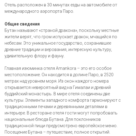
Отель расположен в 30 минутах езды на автомобиле от
международного аэропорта Паро.
Общие сведения
Бутан называют «страной дракона», поскольку местные
жители верят, что гром испускает дракон, мчащийся по
небесам. Это уникальное государство, сохранившее
древние традиции и верования, интересную культуру,
удивительную флору и фауну.
Главная изюминка отеля Amankora – это его особое
местоположение. Он находится в долине Паро, в 2520
метрах над уровнем моря. Из окон каждого номера
открывается невероятный вид на Гималаи и древний
буддийский монастырь. В мире отеля соединены две
культуры. Элементы западного комфорта гармонируют с
традиционными печами и деревянными деталями в
интерьере. В ресторане отеля гости могут попробовать
национальные блюда Бутана. Для поклонников
традиционной пищи предусмотрено европейское меню.
Посещение Бутана – путешествие, полное открытий.