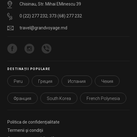
Chisinau, Str. Mihai EMinescu 39
0 (22) 277 232
;
373 (68) 277 232
travel@grandvoyage.md
DESTINAȚII POPULARE
Peru
Греция
Испания
Чехия
Франция
South Korea
French Polynesia
Politica de confidenţialitate
Termenii şi condiţii