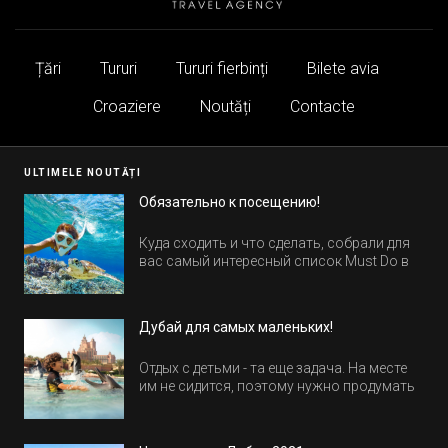
Țări
Tururi
Tururi fierbinți
Bilete avia
Croaziere
Noutăți
Contacte
ULTIMELE NOUTĂȚI
Обязательно к посещению!
Куда сходить и что сделать, собрали для
вас самый интересный список Must Do в
Египте.
Дубай для самых маленьких!
Отдых с детьми - та еще задача. На месте
им не сидится, поэтому нужно продумать
активность на весь день. Рассказываем,
куда пойти в Дубае всей семьей, чтобы
всем было интересно и весело.