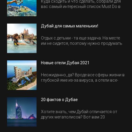
Куда сходить и что сделать, собрали для
вас самый интересный список Must Do в
Египте.
Дубай для самых маленьких!
Отдых с детьми - та еще задача. На месте
им не сидится, поэтому нужно продумать
активность на весь день. Рассказываем,
куда пойти в Дубае всей семьей, чтобы
всем было интересно и весело.
Новые отели Дубая 2021
Неожиданно, да? Вроде все сферы жизни в
глубокой яме из-за вируса, а отели все-
равно открываются и строятся. Давайте
посмотрим, где мы сможем отдохнуть уже
в этом году! Напоминаем, что новые отели
20 фактов о Дубае
обычно на первые заезды дают промо-
цены.
Хотите знать, чем Дубай отличается от
других мегаполисов? Вот вам 20
интересных фактов о крупнейшем городе
Эмиратов. Проверьте, сколько фактов вы