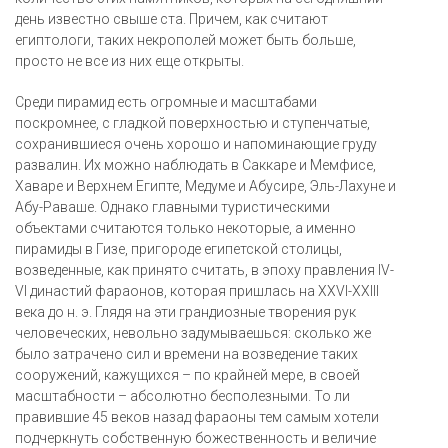
день известно свыше ста. Причем, как считают
египтологи, таких некрополей может быть больше,
просто не все из них еще открыты.
Среди пирамид есть огромные и масштабами
поскромнее, с гладкой поверхностью и ступенчатые,
сохранившиеся очень хорошо и напоминающие груду
развалин. Их можно наблюдать в Саккаре и Мемфисе,
Хаваре и Верхнем Египте, Медуме и Абусире, Эль-Лахуне и
Абу-Раваше. Однако главными туристическими
объектами считаются только некоторые, а именно
пирамиды в Гизе, пригороде египетской столицы,
возведенные, как принято считать, в эпоху правления IV-
VI династий фараонов, которая пришлась на XXVI-XXIII
века до н. э. Глядя на эти грандиозные творения рук
человеческих, невольно задумываешься: сколько же
было затрачено сил и времени на возведение таких
сооружений, кажущихся – по крайней мере, в своей
масштабности – абсолютно бесполезными. То ли
правившие 45 веков назад фараоны тем самым хотели
подчеркнуть собственную божественность и величие