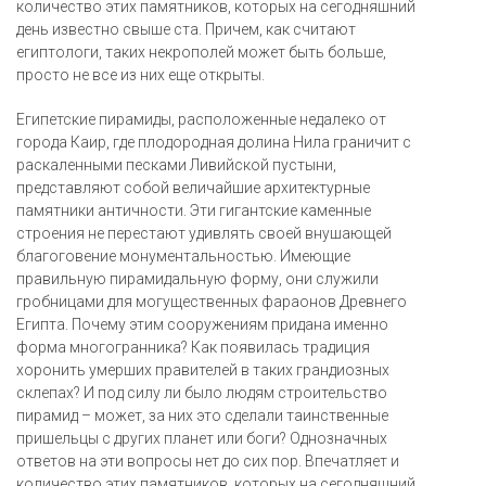
количество этих памятников, которых на сегодняшний
день известно свыше ста. Причем, как считают
египтологи, таких некрополей может быть больше,
просто не все из них еще открыты.
Египетские пирамиды, расположенные недалеко от
города Каир, где плодородная долина Нила граничит с
раскаленными песками Ливийской пустыни,
представляют собой величайшие архитектурные
памятники античности. Эти гигантские каменные
строения не перестают удивлять своей внушающей
благоговение монументальностью. Имеющие
правильную пирамидальную форму, они служили
гробницами для могущественных фараонов Древнего
Египта. Почему этим сооружениям придана именно
форма многогранника? Как появилась традиция
хоронить умерших правителей в таких грандиозных
склепах? И под силу ли было людям строительство
пирамид – может, за них это сделали таинственные
пришельцы с других планет или боги? Однозначных
ответов на эти вопросы нет до сих пор. Впечатляет и
количество этих памятников, которых на сегодняшний