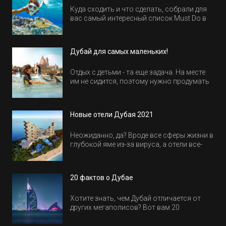
Куда сходить и что сделать, собрали для
вас самый интересный список Must Do в
Египте.
Дубай для самых маленьких!
Отдых с детьми - та еще задача. На месте
им не сидится, поэтому нужно продумать
активность на весь день. Рассказываем,
куда пойти в Дубае всей семьей, чтобы
всем было интересно и весело.
Новые отели Дубая 2021
Неожиданно, да? Вроде все сферы жизни в
глубокой яме из-за вируса, а отели все-
равно открываются и строятся. Давайте
посмотрим, где мы сможем отдохнуть уже
в этом году! Напоминаем, что новые отели
20 фактов о Дубае
обычно на первые заезды дают промо-
цены.
Хотите знать, чем Дубай отличается от
других мегаполисов? Вот вам 20
интересных фактов о крупнейшем городе
Эмиратов. Проверьте, сколько фактов вы