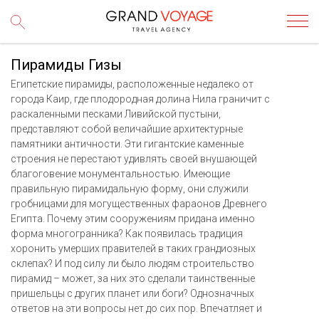
Пирамиды Гизы
Египетские пирамиды, расположенные недалеко от
города Каир, где плодородная долина Нила граничит с
раскаленными песками Ливийской пустыни,
представляют собой величайшие архитектурные
памятники античности. Эти гигантские каменные
строения не перестают удивлять своей внушающей
благоговение монументальностью. Имеющие
правильную пирамидальную форму, они служили
гробницами для могущественных фараонов Древнего
Египта. Почему этим сооружениям придана именно
форма многогранника? Как появилась традиция
хоронить умерших правителей в таких грандиозных
склепах? И под силу ли было людям строительство
пирамид – может, за них это сделали таинственные
пришельцы с других планет или боги? Однозначных
ответов на эти вопросы нет до сих пор. Впечатляет и