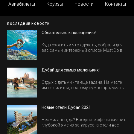
Авиабилеты
Круизы
Новости
Контакты
ПОСЛЕДНИЕ НОВОСТИ
Обязательно к посещению!
Куда сходить и что сделать, собрали для
вас самый интересный список Must Do в
Египте.
Дубай для самых маленьких!
Отдых с детьми - та еще задача. На месте
им не сидится, поэтому нужно продумать
активность на весь день. Рассказываем,
куда пойти в Дубае всей семьей, чтобы
всем было интересно и весело.
Новые отели Дубая 2021
Неожиданно, да? Вроде все сферы жизни в
глубокой яме из-за вируса, а отели все-
равно открываются и строятся. Давайте