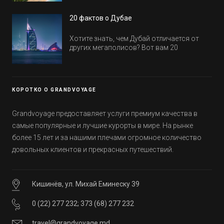
посмотрим, где мы сможем отдохнуть уже
в этом году! Напоминаем, что новые отели
20 фактов о Дубае
обычно на первые заезды дают промо-
цены.
Хотите знать, чем Дубай отличается от
других мегаполисов? Вот вам 20
интересных фактов о крупнейшем городе
Эмиратов. Проверьте, сколько фактов вы
уже знали, а что услышали впервые.
КОРОТКО О GRANDVOYAGE
Grandvoyage предоставляет услуги премиум качества в
самые популярные и лучшие курорты в мире. На рынке
более 15 лет и за нашими плечами огромное количество
довольных клиентов и прекрасных путешествий.
Кишинёв, ул. Михай Еминеску 39
0 (22) 277 232
;
373 (68) 277 232
travel@grandvoyage.md