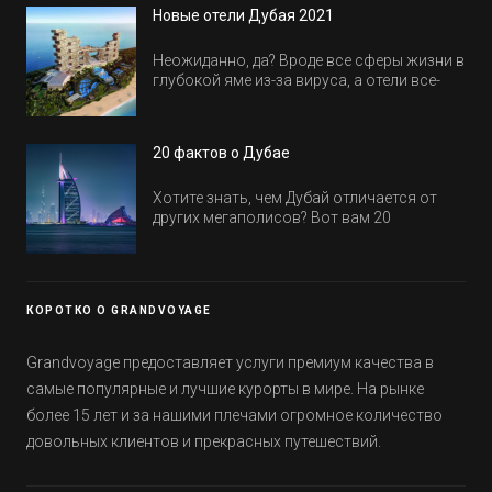
всем было интересно и весело.
Новые отели Дубая 2021
Неожиданно, да? Вроде все сферы жизни в
глубокой яме из-за вируса, а отели все-
равно открываются и строятся. Давайте
посмотрим, где мы сможем отдохнуть уже
в этом году! Напоминаем, что новые отели
20 фактов о Дубае
обычно на первые заезды дают промо-
цены.
Хотите знать, чем Дубай отличается от
других мегаполисов? Вот вам 20
интересных фактов о крупнейшем городе
Эмиратов. Проверьте, сколько фактов вы
уже знали, а что услышали впервые.
КОРОТКО О GRANDVOYAGE
Grandvoyage предоставляет услуги премиум качества в
самые популярные и лучшие курорты в мире. На рынке
более 15 лет и за нашими плечами огромное количество
довольных клиентов и прекрасных путешествий.