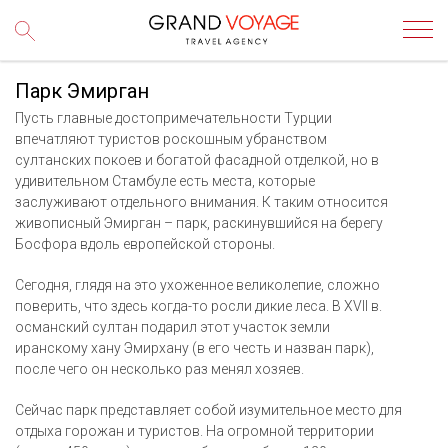
Парк Эмирган
Пусть главные достопримечательности Турции
впечатляют туристов роскошным убранством
султанских покоев и богатой фасадной отделкой, но в
удивительном Стамбуле есть места, которые
заслуживают отдельного внимания. К таким относится
живописный
Эмирган
– парк, раскинувшийся на берегу
Босфора вдоль европейской стороны.
Сегодня, глядя на это ухоженное великолепие, сложно
поверить, что здесь когда-то росли дикие леса. В
XVII
в.
османский султан подарил этот участок земли
иранскому хану Эмирхану (в его честь и назван парк),
после чего он несколько раз менял хозяев.
Сейчас парк представляет собой изумительное место для
отдыха горожан и туристов. На огромной территории