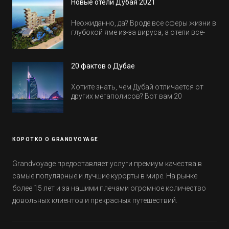
Новые отели Дубая 2021
Неожиданно, да? Вроде все сферы жизни в
глубокой яме из-за вируса, а отели все-
равно открываются и строятся. Давайте
посмотрим, где мы сможем отдохнуть уже
в этом году! Напоминаем, что новые отели
20 фактов о Дубае
обычно на первые заезды дают промо-
цены.
Хотите знать, чем Дубай отличается от
других мегаполисов? Вот вам 20
интересных фактов о крупнейшем городе
Эмиратов. Проверьте, сколько фактов вы
уже знали, а что услышали впервые.
КОРОТКО О GRANDVOYAGE
Grandvoyage предоставляет услуги премиум качества в
самые популярные и лучшие курорты в мире. На рынке
более 15 лет и за нашими плечами огромное количество
довольных клиентов и прекрасных путешествий.