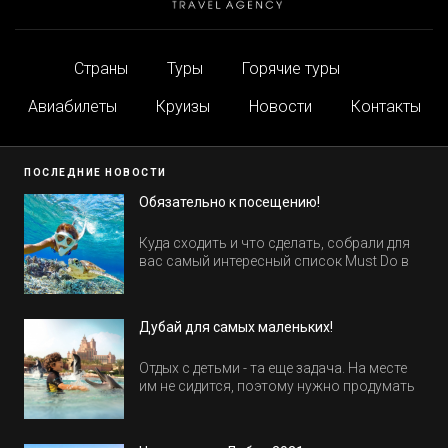
Страны
Туры
Горячие туры
Авиабилеты
Круизы
Новости
Контакты
ПОСЛЕДНИЕ НОВОСТИ
Обязательно к посещению!
Куда сходить и что сделать, собрали для
вас самый интересный список Must Do в
Египте.
Дубай для самых маленьких!
Отдых с детьми - та еще задача. На месте
им не сидится, поэтому нужно продумать
активность на весь день. Рассказываем,
куда пойти в Дубае всей семьей, чтобы
всем было интересно и весело.