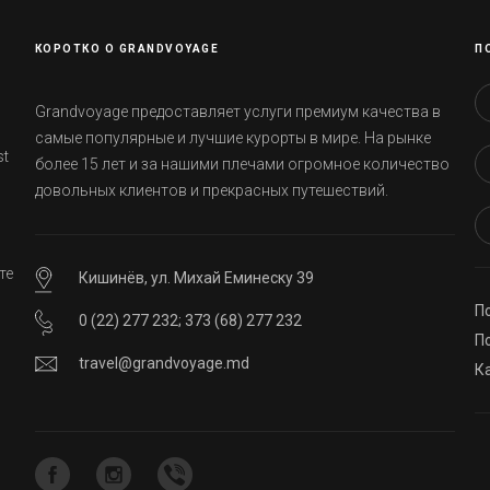
КОРОТКО О GRANDVOYAGE
П
Grandvoyage предоставляет услуги премиум качества в
самые популярные и лучшие курорты в мире. На рынке
st
более 15 лет и за нашими плечами огромное количество
довольных клиентов и прекрасных путешествий.
те
Кишинёв, ул. Михай Еминеску 39
П
0 (22) 277 232
;
373 (68) 277 232
ей
П
travel@grandvoyage.md
К