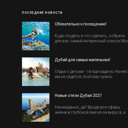
ПОСЛЕДНИЕ НОВОСТИ
Обязательно к посещению!
Куда сходить и что сделать, собрали
для вас самый интересный список Mu
Do в Египте.
Дубай для самых маленьких!
Отдых с детьми - та еще задача. На мес
им не сидится, поэтому нужно
продумать активность на весь день.
Рассказываем, куда пойти в Дубае вс
семьей, чтобы всем было интересно и
Новые отели Дубая 2021
весело.
Неожиданно, да? Вроде все сферы
жизни в глубокой яме из-за вируса, а
отели все-равно открываются и
строятся. Давайте посмотрим, где мы
сможем отдохнуть уже в этом году!