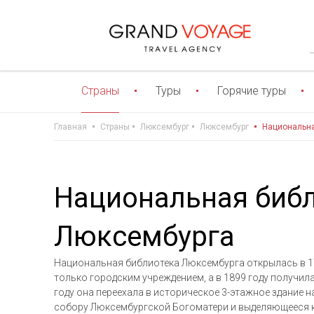
Страны
Туры
Горячие туры
Главная
Страны
Люксембург
Люксембург
Национальна
Национальная биб
Люксембурга
Национальная библиотека Люксембурга открылась в 17
только городским учреждением, а в 1899 году получил
году она переехала в историческое 3-этажное здание 
собору Люксембургской Богоматери и выделяющееся кр