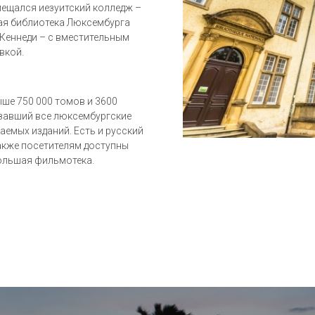
змещался иезуитский колледж –
ая библиотека Люксембурга
Кеннеди – с вместительным
вкой.
ше 750 000 томов и 3600
язавший все люксембургские
аемых изданий. Есть и русский
акже посетителям доступны
большая фильмотека.