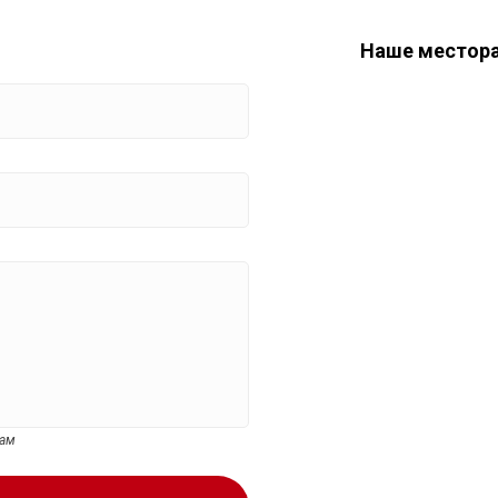
Наше местор
цам