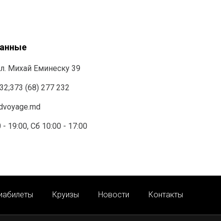
данные
л. Михай Еминеску 39
232
;
373 (68) 277 232
ndvoyage.md
 - 19:00, Сб 10:00 - 17:00
иабилеты
Круизы
Новости
Контакты