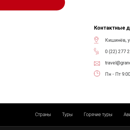
Контактные 
Кишинёв, у
0 (22) 277 
travel@gra
Пн - Пт 9:00
Страны
Туры
Горячие туры
Ав