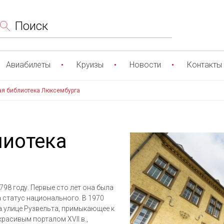
Поиск
Авиабилеты
Круизы
Новости
Контакты
я библиотека Люксембурга
лиотека
98 году. Первые сто лет она была
а статус национального. В 1970
на улице Рузвельта, примыкающее к
асивым порталом XVII в.,