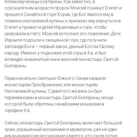
Великомученицы Екатерины. Как известно, в
сорокалетнем возрасте пророк Моисей покинул Египет и
пришел к Синайской горе Хорив, где Бог явился ему в
пламени неопалимой купины и приказал ему вернуться в
Египет и привести детей Израилевых к горе, чтобы
уверовали в Него. Моисей исполнил это повеление. Дети
Израиля подошли к священной горе, где получили
заповеди Бога — первый закон, данный Богом Своему
народу. Именно у подножия этой горы в 4 в. и был
возведён знаменитый ныне женский монастырь Святой
Екатерины.
Первоначально святыню Южного Синая назвали
монастырём Преображения, или монастырём
Неопалимой купины. С девятого же века он был
переименован в монастырь Святой Екатерины, мощи
которой были обретены синайскими монахами в
середине 6 в.
Сейчас монастырь Святой Екатерины включает большой
храм, украшенный мозаиками и мрамором, уже не один
век вызывающих восхищение каждого, кто сюда попал.