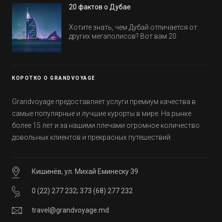
в этом году! Напоминаем, что новые отели
20 фактов о Дубае
обычно на первые заезды дают промо-
цены.
Хотите знать, чем Дубай отличается от
других мегаполисов? Вот вам 20
интересных фактов о крупнейшем городе
Эмиратов. Проверьте, сколько фактов вы
уже знали, а что услышали впервые.
КОРОТКО О GRANDVOYAGE
Grandvoyage предоставляет услуги премиум качества в
самые популярные и лучшие курорты в мире. На рынке
более 15 лет и за нашими плечами огромное количество
довольных клиентов и прекрасных путешествий.
Кишинёв, ул. Михай Еминеску 39
0 (22) 277 232
;
373 (68) 277 232
travel@grandvoyage.md