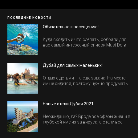
ПОСЛЕДНИЕ НОВОСТИ
Обязательно к посещению!
Куда сходить и что сделать, собрали для
вас самый интересный список Must Do в
Египте.
Дубай для самых маленьких!
Отдых с детьми - та еще задача. На месте
им не сидится, поэтому нужно продумать
активность на весь день. Рассказываем,
куда пойти в Дубае всей семьей, чтобы
всем было интересно и весело.
Новые отели Дубая 2021
Неожиданно, да? Вроде все сферы жизни в
глубокой яме из-за вируса, а отели все-
равно открываются и строятся. Давайте
посмотрим, где мы сможем отдохнуть уже