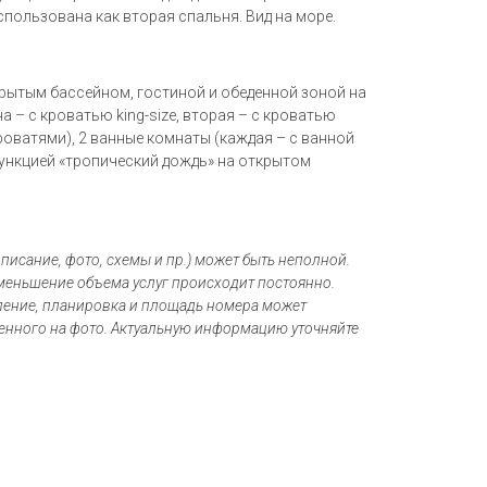
спользована как вторая спальня. Вид на море.
крытым бассейном, гостиной и обеденной зоной на
а – с кроватью king-size, вторая – с кроватью
кроватями), 2 ванные комнаты (каждая – с ванной
функцией «тропический дождь» на открытом
писание, фото, схемы и пр.) может быть неполной.
меньшение объема услуг происходит постоянно.
мление, планировка и площадь номера может
ленного на фото. Актуальную информацию уточняйте