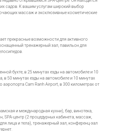
в недавно открывшемся SPA-центре. Он находится
ких садов. К вашим услугам широкий выбор
ючающих массаж и эксклюзивные косметические
ывает прекрасные возможности для активного
 оснащенный тренажерный зал, павильон для
елосипедов.
ненной бухте, в 25 минутах езды на автомобиле и 10
а, в 50 минутах езды на автомобиле и 10 минутах
о аэропорта Cam Ranh Airport, в 300 километрах от
тнамская и международная кухни), бар, винотека,
, SPA-центр (2 процедурных кабинета, массаж,
для лица и тела), тренажерный зал, конференц-зал
тернет.