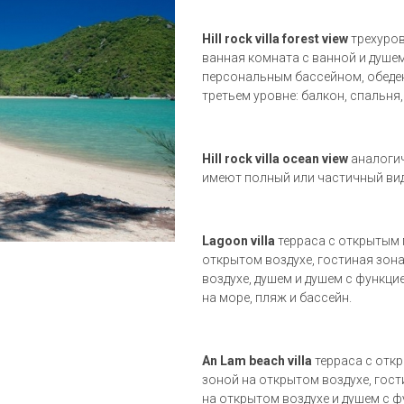
Hill rock villa forest view
трехуров
ванная комната с ванной и душем
персональным бассейном, обеден
третьем уровне: балкон, спальня, 
Hill rock villa ocean view
аналогичн
имеют полный или частичный вид
Lagoon villa
терраса с открытым 
открытом воздухе, гостиная зона
воздухе, душем и душем с функци
на море, пляж и бассейн.
An Lam beach villa
терраса с отк
зоной на открытом воздухе, гост
на открытом воздухе и душем с 