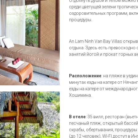
Отдохнуть душой и телом можно 
среди цветущей зелени тропичес
оздоровительных программ, вкл
процедуры.
An Lam Ninh Van Bay Villas откр
отдыха. Здесь есть превосходно
занятий йогой и прокат горных в
Расположение
: на пляже в уеди
минутах езды на катере от Нячанг
езды на катере от международног
Хошимина.
В отеле
: 35 вилл, ресторан (вье
песчаный пляж, открытый бассейн
скрабы, обертывания, процедуры 
(до 12 человек), WI-FI доступ в Ин