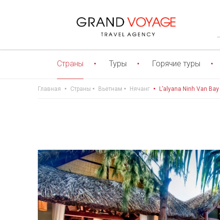
Страны
Туры
Горячие туры
Главная
Страны
Вьетнам
Нячанг
L’alyana Ninh Van Bay 