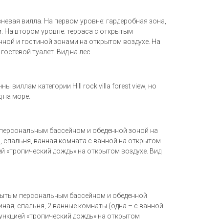
невая вилла. На первом уровне: гардеробная зона,
. На втором уровне: терраса с открытым
ной и гостиной зонами на открытом воздухе. На
гостевой туалет. Вид на лес.
ы виллам категории Hill rock villa forest view, но
 на море.
персональным бассейном и обеденной зоной на
, спальня, ванная комната с ванной на открытом
ей «тропический дождь» на открытом воздухе. Вид
рытым персональным бассейном и обеденной
иная, спальня, 2 ванные комнаты (одна – с ванной
функцией «тропический дождь» на открытом