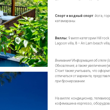
Спорт и водный спорт
: йога, г
катамараны.
Виллы:
9 вилл категории Hill rock vi
Lagoon villa, 8 – An Lam beach villa
Внимание! Информация об отеле (о
Обновления, а также увеличение/у
Стоит также учитывать, что офор
отличаться от варианта, представ
при бронировании.
На вилле: кондиционер, телевизор,
кофемашина espresso, оборудован