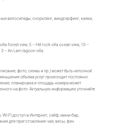
орные велосипеды, снорклинг, виндсерфинг, каяки,
lla forest view, 5 – Hill rock villa ocean view, 10 –
, 3 – An Lam lagoon villa.
писание, фото, схемы и пр.) может быть неполной.
меньшение объема услуг происходит постоянно.
мление, планировка и площадь номера может
ленного на фото. Актуальную информацию уточняйте
 WI-FI доступ в Интернет, сейф, мини-бар,
ие для приготовления чая, весы, фен.