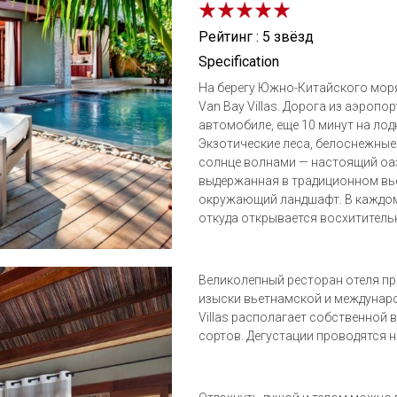
Рейтинг : 5 звёзд
Specification
На берегу Южно-Китайского мор
Van Bay Villas. Дорога из аэропо
автомобиле, еще 10 минут на лод
Экзотические леса, белоснежные
солнце волнами — настоящий оази
выдержанная в традиционном вь
окружающий ландшафт. В каждом 
откуда открывается восхититель
Великолепный ресторан отеля пр
изыски вьетнамской и международ
Villas располагает собственной 
сортов. Дегустации проводятся н