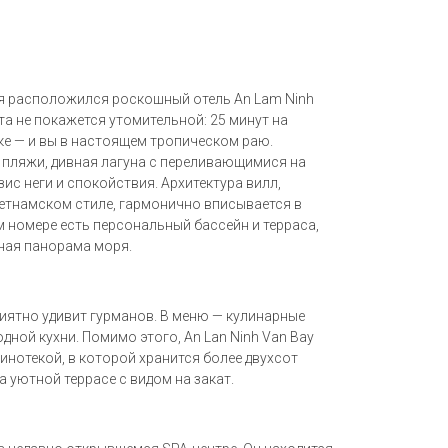
я расположился роскошный отель An Lam Ninh
рта не покажется утомительной: 25 минут на
ке — и вы в настоящем тропическом раю.
 пляжи, дивная лагуна с переливающимися на
с неги и спокойствия. Архитектура вилл,
етнамском стиле, гармонично вписывается в
номере есть персональный бассейн и терраса,
ная панорама моря.
иятно удивит гурманов. В меню — кулинарные
ной кухни. Помимо этого, An Lan Ninh Van Bay
винотекой, в которой хранится более двухсот
а уютной террасе с видом на закат.