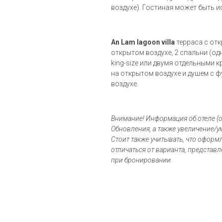
воздухе). Гостиная может быть и
An Lam lagoon villa
терраса с от
открытом воздухе, 2 спальни (одн
king-size или двумя отдельными 
на открытом воздухе и душем с 
воздухе.
Внимание! Информация об отеле (о
Обновления, а также увеличение/у
Стоит также учитывать, что офор
отличаться от варианта, представ
при бронировании.