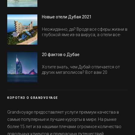
активность на весь день. Рассказываем,
куда пойти в Дубае всей семьей, чтобы
всем было интересно и весело.
Новые отели Дубая 2021
Неожиданно, да? Вроде все сферы жизни в
глубокой яме из-за вируса, а отели все-
равно открываются и строятся. Давайте
посмотрим, где мы сможем отдохнуть уже
в этом году! Напоминаем, что новые отели
20 фактов о Дубае
обычно на первые заезды дают промо-
цены.
Хотите знать, чем Дубай отличается от
других мегаполисов? Вот вам 20
интересных фактов о крупнейшем городе
Эмиратов. Проверьте, сколько фактов вы
уже знали, а что услышали впервые.
КОРОТКО О GRANDVOYAGE
Grandvoyage предоставляет услуги премиум качества в
самые популярные и лучшие курорты в мире. На рынке
более 15 лет и за нашими плечами огромное количество
довольных клиентов и прекрасных путешествий.