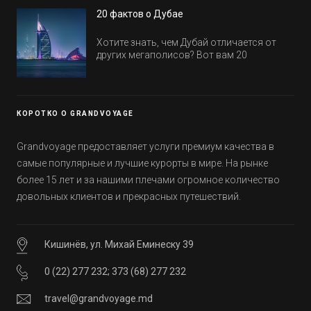
в этом году! Напоминаем, что новые отели
20 фактов о Дубае
обычно на первые заезды дают промо-
цены.
Хотите знать, чем Дубай отличается от
других мегаполисов? Вот вам 20
интересных фактов о крупнейшем городе
Эмиратов. Проверьте, сколько фактов вы
уже знали, а что услышали впервые.
КОРОТКО О GRANDVOYAGE
Grandvoyage предоставляет услуги премиум качества в
самые популярные и лучшие курорты в мире. На рынке
более 15 лет и за нашими плечами огромное количество
довольных клиентов и прекрасных путешествий.
Кишинёв, ул. Михай Еминеску 39
0 (22) 277 232
;
373 (68) 277 232
travel@grandvoyage.md