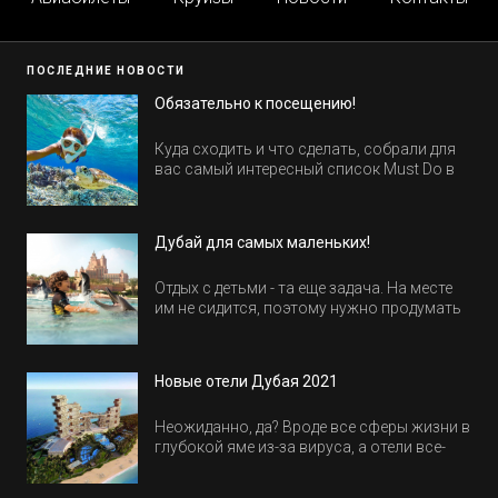
ПОСЛЕДНИЕ НОВОСТИ
Обязательно к посещению!
Куда сходить и что сделать, собрали для
вас самый интересный список Must Do в
Египте.
Дубай для самых маленьких!
Отдых с детьми - та еще задача. На месте
им не сидится, поэтому нужно продумать
активность на весь день. Рассказываем,
куда пойти в Дубае всей семьей, чтобы
всем было интересно и весело.
Новые отели Дубая 2021
Неожиданно, да? Вроде все сферы жизни в
глубокой яме из-за вируса, а отели все-
равно открываются и строятся. Давайте
посмотрим, где мы сможем отдохнуть уже