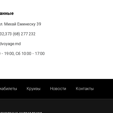
данные
л. Михай Еминеску 39
232
;
373 (68) 277 232
ndvoyage.md
 - 19:00, Сб 10:00 - 17:00
иабилеты
Круизы
Новости
Контакты