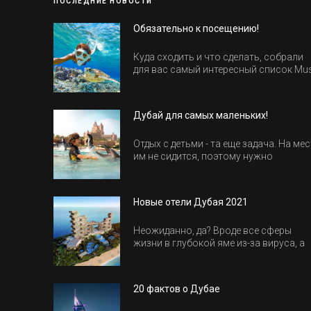
ПОСЛЕДНИЕ НОВОСТИ
Обязательно к посещению!
Куда сходить и что сделать, собрали
для вас самый интересный список Mu
Do в Египте.
Дубай для самых маленьких!
Отдых с детьми - та еще задача. На мес
им не сидится, поэтому нужно
продумать активность на весь день.
Рассказываем, куда пойти в Дубае вс
семьей, чтобы всем было интересно и
Новые отели Дубая 2021
весело.
Неожиданно, да? Вроде все сферы
жизни в глубокой яме из-за вируса, а
отели все-равно открываются и
строятся. Давайте посмотрим, где мы
сможем отдохнуть уже в этом году!
20 фактов о Дубае
Напоминаем, что новые отели обычн
на первые заезды дают промо-цены.