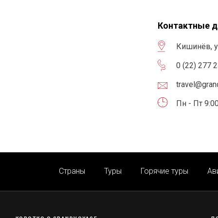
Контактные 
Кишинёв, у
0 (22) 277 
travel@gra
Пн - Пт 9:00
Страны
Туры
Горячие туры
Ав