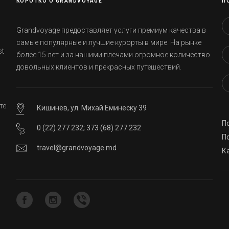
КОРОТКО О GRANDVOYAGE
П
Grandvoyage предоставляет услуги премиум качества в
самые популярные и лучшие курорты в мире. На рынке
st
более 15 лет и за нашими плечами огромное количество
довольных клиентов и прекрасных путешествий.
те
Кишинёв, ул. Михай Еминеску 39
П
0 (22) 277 232
;
373 (68) 277 232
ей
П
travel@grandvoyage.md
К
о