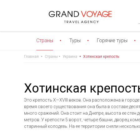
Страны
Туры
Горячие туры
Главная
Страны
Украина
Хотинская крепость
Хотинская крепост
Это крепость X—XVIII веков. Она расположена в городе
время своего существования она была в составе десят
много сражений. Она стоит на Днепре, высота ее стен д
метров. У крепости 5 ворот, четыре башни, дворец коме
старинный колодезь. На ее территории сняли несколь