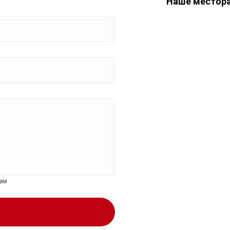
Наше местор
цам