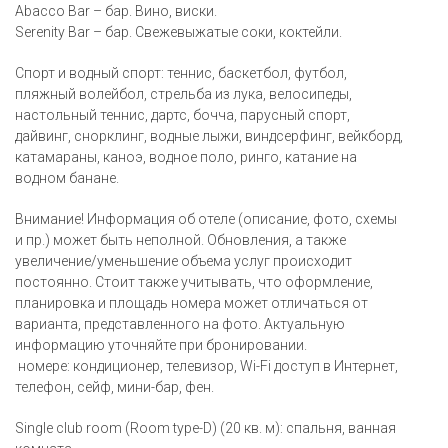
Abacco Bar – бар. Вино, виски.
Serenity Bar – бар. Свежевыжатые соки, коктейли.
Спорт и водный спорт: теннис, баскетбол, футбол,
пляжный волейбол, стрельба из лука, велосипеды,
настольный теннис, дартс, бочча, парусный спорт,
дайвинг, снорклинг, водные лыжи, виндсерфинг, вейкборд,
катамараны, каноэ, водное поло, ринго, катание на
водном банане.
Внимание! Информация об отеле (описание, фото, схемы
и пр.) может быть неполной. Обновления, а также
увеличение/уменьшение объема услуг происходит
постоянно. Стоит также учитывать, что оформление,
планировка и площадь номера может отличаться от
варианта, представленного на фото. Актуальную
информацию уточняйте при бронировании.
номере: кондиционер, телевизор, Wi-Fi доступ в Интернет,
телефон, сейф, мини-бар, фен.
Single club room (Room type-D) (20 кв. м): спальня, ванная