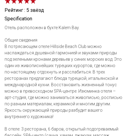
Рейтинг : 5 звёзд
Specification
Отель расположен в бухте Kalem Bay.
Общие сведения
В потрясающем отеле Hillside Beach Club можно
наслаждаться душевной гармонией и звуками природы
под зелеными кронами деревьев у синих морских вод. Это
один из живописнейших турецких курортов, где можно
по-настоящему отдохнуть и расслабиться. В трех
ресторанах предлагают блюда турецкой, итальянской и
международной кухни. Восстановить жизненный тонус
можно в превосходном SPA-центре. Изюминка отеля –
арт-студия, где можно заниматься живописью, росписью
по разным материалам, керамикой и многим другим.
Яркость окружающей природы разбудит вашего
внутреннего художника!
В отеле: 3 ресторана, 6 баров, открытый подогреваемый
бассейн, SPA-центр (сауна, хамам, джакузи, массаж,