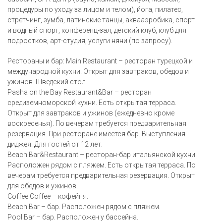
процедуры по уходу за лицом и телом), йога, пилатес,
стретчинг, зумба, латинские танцы, аквааэробика, спорт
и водный спорт, конференц-зал, детский клуб, клуб для
подростков, арт-студия, услуги няни (по запросу).
Рестораны и бар: Main Restaurant – ресторан турецкой и
международной кухни. Открыт для завтраков, обедов и
ужинов. Шведский стол.
Pasha on the Bay Restaurant&Bar – ресторан
средиземноморской кухни. Есть открытая терраса.
Открыт для завтраков и ужинов (ежедневно кроме
воскресенья). По вечерам требуется предварительная
резервация. При ресторане имеется бар. Выступления
диджея. Для гостей от 12 лет.
Beach Bar&Restaurant – ресторан-бар итальянской кухни.
Расположен рядом с пляжем. Есть открытая терраса. По
вечерам требуется предварительная резервация. Открыт
для обедов и ужинов.
Coffee Coffee – кофейня.
Beach Bar – бар. Расположен рядом с пляжем.
Pool Bar – бар. Расположен у бассейна.