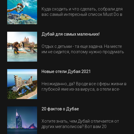
Куда сходить и что сделать, собрали для
вас самый интересный список Must Do в
Египте.
Дубай для самых маленьких!
Отдых с детьми - та еще задача. На месте
им не сидится, поэтому нужно продумать
активность на весь день. Рассказываем,
куда пойти в Дубае всей семьей, чтобы
всем было интересно и весело.
Новые отели Дубая 2021
Неожиданно, да? Вроде все сферы жизни в
глубокой яме из-за вируса, а отели все-
равно открываются и строятся. Давайте
посмотрим, где мы сможем отдохнуть уже
в этом году! Напоминаем, что новые отели
20 фактов о Дубае
обычно на первые заезды дают промо-
цены.
Хотите знать, чем Дубай отличается от
других мегаполисов? Вот вам 20
интересных фактов о крупнейшем городе