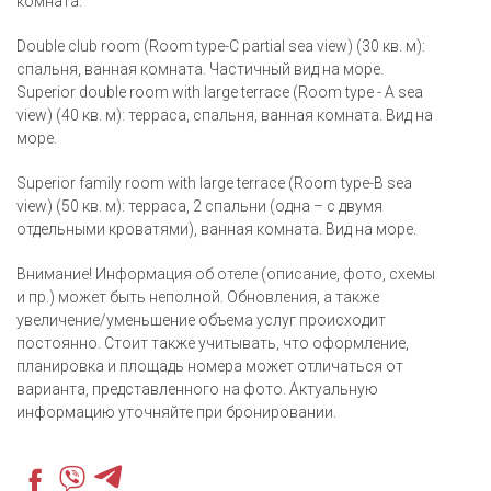
комната.
Double club room (Room type-C partial sea view) (30 кв. м):
спальня, ванная комната. Частичный вид на море.
Superior double room with large terrace (Room type - A sea
view) (40 кв. м): терраса, спальня, ванная комната. Вид на
море.
Superior family room with large terrace (Room type-B sea
view) (50 кв. м): терраса, 2 спальни (одна – с двумя
отдельными кроватями), ванная комната. Вид на море.
Внимание! Информация об отеле (описание, фото, схемы
и пр.) может быть неполной. Обновления, а также
увеличение/уменьшение объема услуг происходит
постоянно. Стоит также учитывать, что оформление,
планировка и площадь номера может отличаться от
варианта, представленного на фото. Актуальную
информацию уточняйте при бронировании.