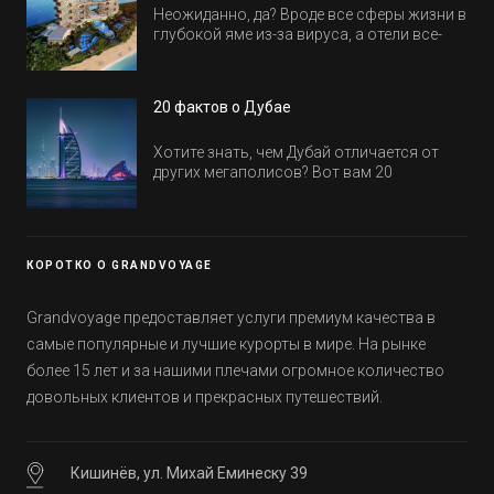
Неожиданно, да? Вроде все сферы жизни в
глубокой яме из-за вируса, а отели все-
равно открываются и строятся. Давайте
посмотрим, где мы сможем отдохнуть уже
в этом году! Напоминаем, что новые отели
20 фактов о Дубае
обычно на первые заезды дают промо-
цены.
Хотите знать, чем Дубай отличается от
других мегаполисов? Вот вам 20
интересных фактов о крупнейшем городе
Эмиратов. Проверьте, сколько фактов вы
уже знали, а что услышали впервые.
КОРОТКО О GRANDVOYAGE
Grandvoyage предоставляет услуги премиум качества в
самые популярные и лучшие курорты в мире. На рынке
более 15 лет и за нашими плечами огромное количество
довольных клиентов и прекрасных путешествий.
Кишинёв, ул. Михай Еминеску 39