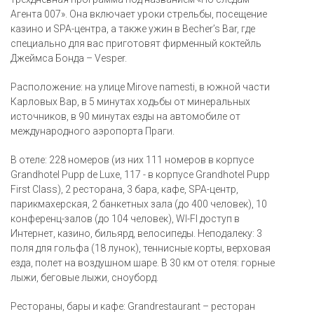
Агента 007». Она включает уроки стрельбы, посещение
казино и SPA-центра, а также ужин в Becher’s Bar, где
специально для вас приготовят фирменный коктейль
Джеймса Бонда – Vesper.
Расположение: на улице Mirove namesti, в южной части
Карловых Вар, в 5 минутах ходьбы от минеральных
источников, в 90 минутах езды на автомобиле от
международного аэропорта Праги.
В отеле: 228 номеров (из них 111 номеров в корпусе
Grandhotel Pupp de Luxe, 117 - в корпусе Grandhotel Pupp
First Class), 2 ресторана, 3 бара, кафе, SPA-центр,
парикмахерская, 2 банкетных зала (до 400 человек), 10
конференц-залов (до 104 человек), WI-FI доступ в
Интернет, казино, бильярд, велосипеды. Неподалеку: 3
поля для гольфа (18 лунок), теннисные корты, верховая
езда, полет на воздушном шаре. В 30 км от отеля: горные
лыжи, беговые лыжи, сноуборд.
Рестораны, бары и кафе: Grandrestaurant – ресторан