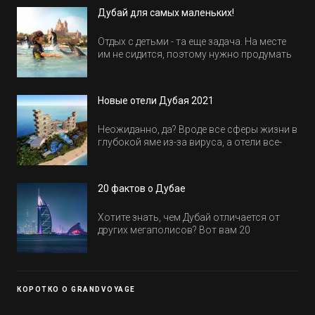
Дубай для самых маленьких!
Отдых с детьми - та еще задача. На месте
им не сидится, поэтому нужно продумать
активность на весь день. Рассказываем,
куда пойти в Дубае всей семьей, чтобы
всем было интересно и весело.
Новые отели Дубая 2021
Неожиданно, да? Вроде все сферы жизни в
глубокой яме из-за вируса, а отели все-
равно открываются и строятся. Давайте
посмотрим, где мы сможем отдохнуть уже
в этом году! Напоминаем, что новые отели
20 фактов о Дубае
обычно на первые заезды дают промо-
цены.
Хотите знать, чем Дубай отличается от
других мегаполисов? Вот вам 20
интересных фактов о крупнейшем городе
Эмиратов. Проверьте, сколько фактов вы
уже знали, а что услышали впервые.
КОРОТКО О GRANDVOYAGE