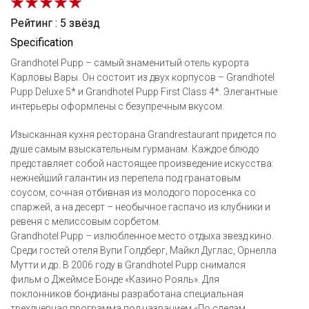
Рейтинг : 5 звёзд
Specification
Grandhotel Pupp – самый знаменитый отель курорта
Карловы Вары. Он состоит из двух корпусов – Grandhotel
Pupp Deluxe 5* и Grandhotel Pupp First Class 4*. Элегантные
интерьеры оформлены с безупречным вкусом.
Изысканная кухня ресторана Grandrestaurant придется по
душе самым взыскательным гурманам. Каждое блюдо
представляет собой настоящее произведение искусства:
нежнейший галантин из перепела под гранатовым
соусом, сочная отбивная из молодого поросенка со
спаржей, а на десерт – необычное гаспачо из клубники и
ревеня с мелиссовым сорбетом.
Grandhotel Pupp – излюбленное место отдыха звезд кино.
Среди гостей отеля Вупи Голдберг, Майкл Дуглас, Орнелла
Мутти и др. В 2006 году в Grandhotel Pupp снимался
фильм о Джеймсе Бонде «Казино Рояль». Для
поклонников бондианы разработана специальная
трехдневная программа под названием «По следам