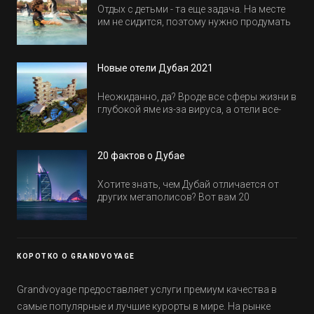
Отдых с детьми - та еще задача. На месте
им не сидится, поэтому нужно продумать
активность на весь день. Рассказываем,
куда пойти в Дубае всей семьей, чтобы
всем было интересно и весело.
Новые отели Дубая 2021
Неожиданно, да? Вроде все сферы жизни в
глубокой яме из-за вируса, а отели все-
равно открываются и строятся. Давайте
посмотрим, где мы сможем отдохнуть уже
в этом году! Напоминаем, что новые отели
20 фактов о Дубае
обычно на первые заезды дают промо-
цены.
Хотите знать, чем Дубай отличается от
других мегаполисов? Вот вам 20
интересных фактов о крупнейшем городе
Эмиратов. Проверьте, сколько фактов вы
уже знали, а что услышали впервые.
КОРОТКО О GRANDVOYAGE
Grandvoyage предоставляет услуги премиум качества в
самые популярные и лучшие курорты в мире. На рынке