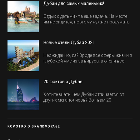
Дубай для самых маленьких!
Отдых с детьми - та еще задача. На месте
им не сидится, поэтому нужно продумать
активность на весь день. Рассказываем,
куда пойти в Дубае всей семьей, чтобы
всем было интересно и весело.
Новые отели Дубая 2021
Неожиданно, да? Вроде все сферы жизни в
глубокой яме из-за вируса, а отели все-
равно открываются и строятся. Давайте
посмотрим, где мы сможем отдохнуть уже
в этом году! Напоминаем, что новые отели
20 фактов о Дубае
обычно на первые заезды дают промо-
цены.
Хотите знать, чем Дубай отличается от
других мегаполисов? Вот вам 20
интересных фактов о крупнейшем городе
Эмиратов. Проверьте, сколько фактов вы
уже знали, а что услышали впервые.
КОРОТКО О GRANDVOYAGE