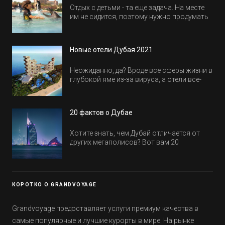
Отдых с детьми - та еще задача. На месте
им не сидится, поэтому нужно продумать
активность на весь день. Рассказываем,
куда пойти в Дубае всей семьей, чтобы
всем было интересно и весело.
Новые отели Дубая 2021
Неожиданно, да? Вроде все сферы жизни в
глубокой яме из-за вируса, а отели все-
равно открываются и строятся. Давайте
посмотрим, где мы сможем отдохнуть уже
в этом году! Напоминаем, что новые отели
20 фактов о Дубае
обычно на первые заезды дают промо-
цены.
Хотите знать, чем Дубай отличается от
других мегаполисов? Вот вам 20
интересных фактов о крупнейшем городе
Эмиратов. Проверьте, сколько фактов вы
уже знали, а что услышали впервые.
КОРОТКО О GRANDVOYAGE
Grandvoyage предоставляет услуги премиум качества в
самые популярные и лучшие курорты в мире. На рынке