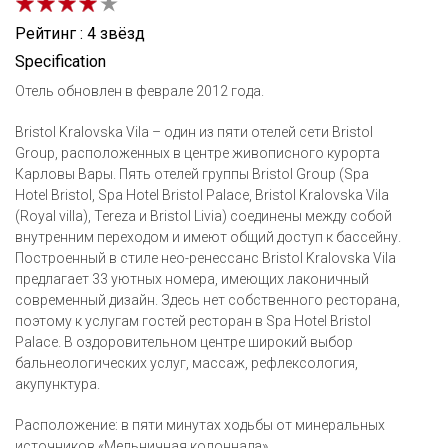
Рейтинг : 4 звёзд
Specification
Отель обновлен в феврале 2012 года.
Bristol Kralovska Vila – один из пяти отелей сети Bristol
Group, расположенных в центре живописного курорта
Карловы Вары. Пять отелей группы Bristol Group (Spa
Hotel Bristol, Spa Hotel Bristol Palace, Bristol Kralovska Vila
(Royal villa), Tereza и Bristol Livia) cоединены между собой
внутренним переходом и имеют общий доступ к бассейну.
Построенный в стиле нео-ренессанс Bristol Kralovska Vila
предлагает 33 уютных номера, имеющих лаконичный
современный дизайн. Здесь нет собственного ресторана,
поэтому к услугам гостей ресторан в Spa Hotel Bristol
Palace. В оздоровительном центре широкий выбор
бальнеологических услуг, массаж, рефлексология,
акупунктура.
Расположение: в пяти минутах ходьбы от минеральных
источников «Мельничная колоннада».